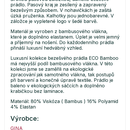
prádlo. Pasový kraj je zesílený a zapravený
bezešvým způsobem. V nohavičkách je zašitá
úzká pruženka. Kalhotky jsou jednobarevné. V
záložce je vypletené logo v šedé barvě.
Materiál je vyroben z bambusového vlákna,
které je doplněno elastanem. Úplet je velmi jemný
a příjemný na nošení. Do každodenního prádla
přináší luxusní hedvábný vzhled.
Luxusní kolekce bezešvého prádla ECO Bamboo
má nejvyšší podíl bambusového vlákna. V této
kolekci jsme se zaměřili na ekologické
zpracování jak samotného vlákna, tak postupů
při barvení a konečné úpravě textilie. Prádlo je
baleno v ekologických sáčcích a doplněno
krabičkou bez laminace.
Materiál: 80% Viskóza ( Bambus ) 16% Polyamid
4% Elastan
Výrobce:
GINA