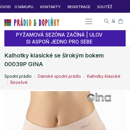
ÚVOD
O NÁKUPU
KONTAKTY
REGISTRACE
SOUTĚŽ
PYŽAMOVÁ SEZÓNA ZAČÍNÁ | ULOV
SI ASPOŇ JEDNO PRO SEBE
Kalhotky klasické se širokým bokem
00039P GINA
Spodní prádlo
Dámské spodní prádlo
Kalhotky klasické
Bezešvé