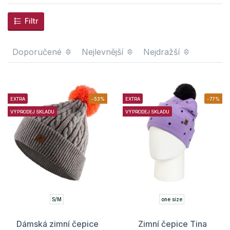
Filtr
Doporučené
Nejlevnější
Nejdražší
EXTRA
-53%
EXTRA
-77%
VÝPRODEJ SKLADU
VÝPRODEJ SKLADU
S/M
one size
Dámská zimní čepice
Zimní čepice Tina