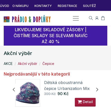
ÚVOD
O NÁKUPU
KONTAKTY
REGISTRACE
SOUTĚŽ
LIKVIDUJEME SKLADOVÉ ZÁSOBY |
ČISTÍME SKLADY SE SLEVAMI NAVÍC
AŽ 40 %
Akční výběr
AKCE
Akční výběr
Čepice
Nejprodávanější v této kategorii
AP
Dětská oboustranná
čepice Urbanization Mix
90 Kč
399 Kč
Columbia
ail
Detail