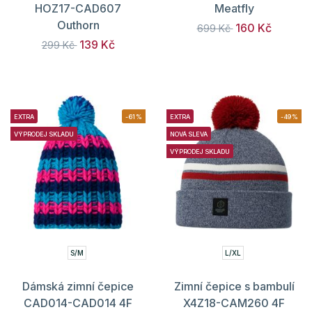
HOZ17-CAD607
Meatfly
Outhorn
160 Kč
699 Kč
139 Kč
299 Kč
EXTRA
-61%
EXTRA
-49%
VÝPRODEJ SKLADU
NOVÁ SLEVA
VÝPRODEJ SKLADU
S/M
L/XL
Dámská zimní čepice
Zimní čepice s bambulí
CAD014-CAD014 4F
X4Z18-CAM260 4F