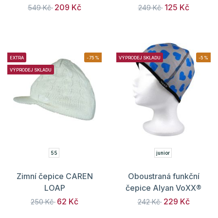
209 Kč
125 Kč
549 Kč
249 Kč
EXTRA
-75%
VÝPRODEJ SKLADU
-5%
VÝPRODEJ SKLADU
55
junior
Zimní čepice CAREN
Oboustraná funkční
LOAP
čepice Alyan VoXX®
62 Kč
229 Kč
250 Kč
242 Kč