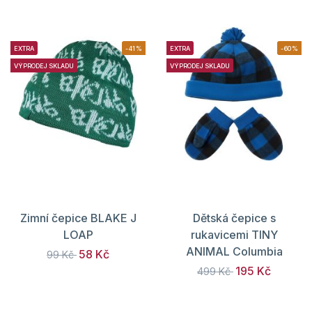
EXTRA
-41%
EXTRA
-60%
VÝPRODEJ SKLADU
VÝPRODEJ SKLADU
Zimní čepice BLAKE J
Dětská čepice s
LOAP
rukavicemi TINY
ANIMAL Columbia
58 Kč
99 Kč
195 Kč
499 Kč