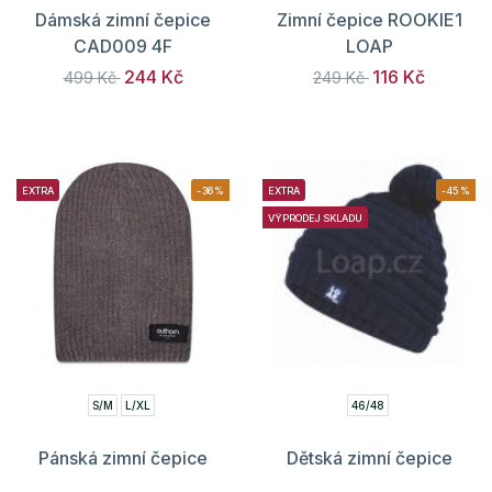
Dámská zimní čepice
Zimní čepice ROOKIE1
CAD009 4F
LOAP
244 Kč
116 Kč
499 Kč
249 Kč
EXTRA
-36%
EXTRA
-45%
VÝPRODEJ SKLADU
S/M
L/XL
46/48
Pánská zimní čepice
Dětská zimní čepice
HOZ21-CAM605
MARK LOAP