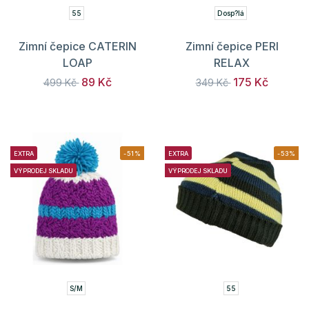
55
Dosp?lá
Zimní čepice CATERIN
Zimní čepice PERI
LOAP
RELAX
89 Kč
175 Kč
499 Kč
349 Kč
EXTRA
-51%
EXTRA
-53%
VÝPRODEJ SKLADU
VÝPRODEJ SKLADU
S/M
55