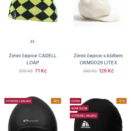
55
Zimní čepice CADELL
Zimní čepice s kšiltem
LOAP
OKM0029 LITEX
71 Kč
129 Kč
250 Kč
349 Kč
VÝPRODEJ SKLADU
-30%
EXTRA
-51%
NOVÁ SLEVA
VÝPRODEJ SKLADU