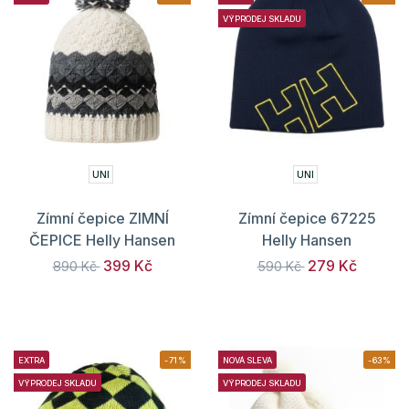
VÝPRODEJ SKLADU
UNI
UNI
Zímní čepice ZIMNÍ
Zímní čepice 67225
ČEPICE Helly Hansen
Helly Hansen
399 Kč
279 Kč
890 Kč
590 Kč
EXTRA
-71%
NOVÁ SLEVA
-63%
VÝPRODEJ SKLADU
VÝPRODEJ SKLADU