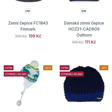
UNI
S/M
Zimní čepice FC1843
Dámská zimní čepice
Finmark
HOZ21-CAD609
Outhorn
199 Kč
399 Kč
111 Kč
199 Kč
EXTRA
-82%
EXTRA
-49%
VÝPRODEJ SKLADU
VÝPRODEJ SKLADU