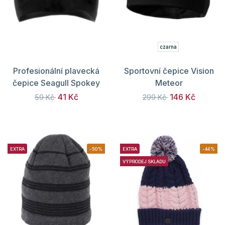
czarna
Profesionální plavecká
Sportovní čepice Vision
čepice Seagull Spokey
Meteor
41 Kč
146 Kč
59 Kč
299 Kč
EXTRA
-50%
EXTRA
-44%
VÝPRODEJ SKLADU