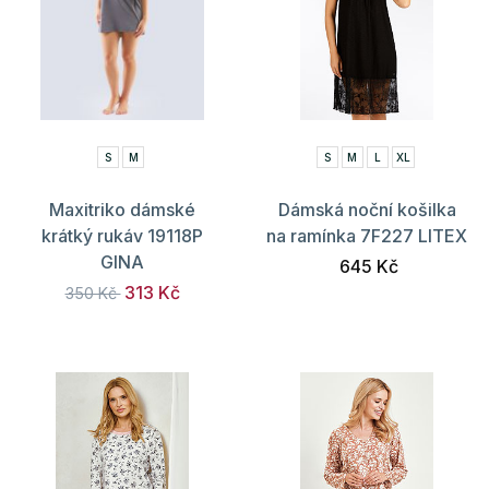
S
M
S
M
L
XL
Maxitriko dámské
Dámská noční košilka
krátký rukáv 19118P
na ramínka 7F227 LITEX
GINA
645 Kč
313 Kč
350 Kč