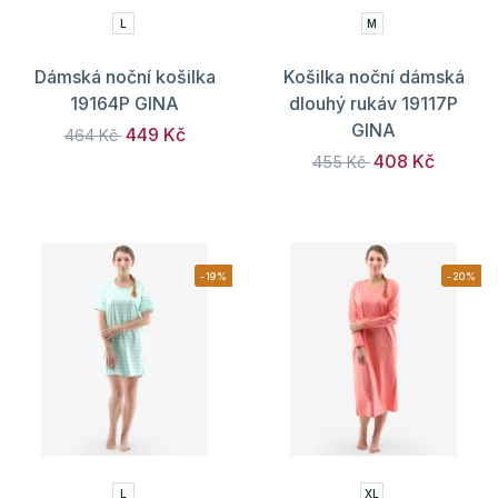
L
M
Dámská noční košilka
Košilka noční dámská
19164P GINA
dlouhý rukáv 19117P
GINA
449 Kč
464 Kč
408 Kč
455 Kč
-19%
-20%
L
XL