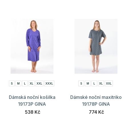
S
M
L
XL
XXL
XXXL
S
M
L
XL
XXL
Dámská noční košilka
Dámské noční maxitriko
19173P GINA
19178P GINA
538 Kč
774 Kč