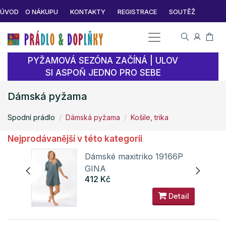
ÚVOD
O NÁKUPU
KONTAKTY
REGISTRACE
SOUTĚŽ
PYŽAMOVÁ SEZÓNA ZAČÍNÁ | ULOV
SI ASPOŇ JEDNO PRO SEBE
Dámská pyžama
Spodní prádlo
Dámská pyžama
Košile, trika
Nejprodávanější v této kategorii
175P
Dámské maxitriko 19166P
GINA
412 Kč
ail
Detail