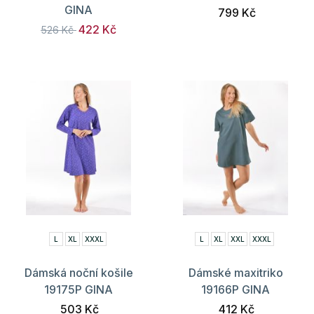
GINA
799 Kč
422 Kč
526 Kč
L
XL
XXXL
L
XL
XXL
XXXL
Dámská noční košile
Dámské maxitriko
19175P GINA
19166P GINA
503 Kč
412 Kč