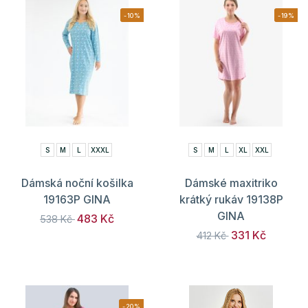
-10%
-19%
S
M
L
XXXL
S
M
L
XL
XXL
Dámská noční košilka
Dámské maxitriko
19163P GINA
krátký rukáv 19138P
GINA
483 Kč
538 Kč
331 Kč
412 Kč
-20%