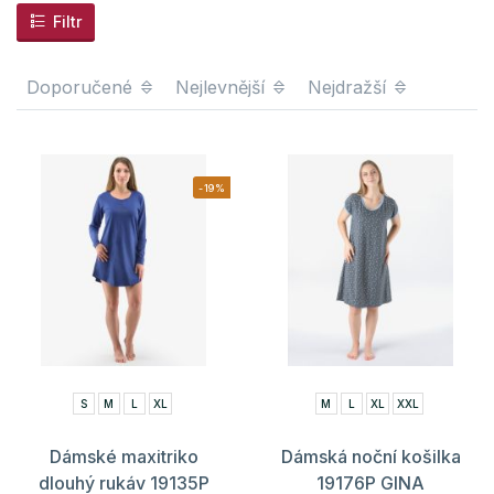
Filtr
Doporučené
Nejlevnější
Nejdražší
-19%
S
M
L
XL
M
L
XL
XXL
Dámské maxitriko
Dámská noční košilka
dlouhý rukáv 19135P
19176P GINA