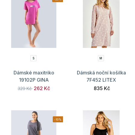
S
M
Dámské maxitriko
Dámská noční košilka
19102P GINA
7F452 LITEX
262 Kč
835 Kč
329 Kč
-10%