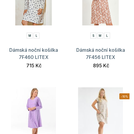
M
L
S
M
L
Dámská noční košilka
Dámská noční košilka
7F460 LITEX
7F456 LITEX
715 Kč
895 Kč
-10%