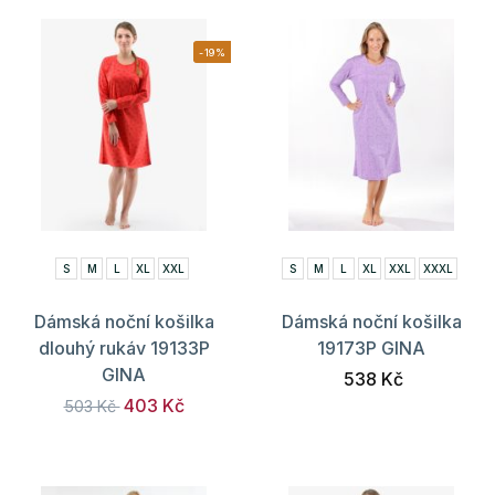
-19%
S
M
L
XL
XXL
S
M
L
XL
XXL
XXXL
Dámská noční košilka
Dámská noční košilka
dlouhý rukáv 19133P
19173P GINA
GINA
538 Kč
403 Kč
503 Kč