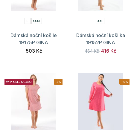
L
XXXL
XXL
Dámská noční košile
Dámská noční košilka
19175P GINA
19152P GINA
503 Kč
416 Kč
464 Kč
VÝPRODEJ SKLADU
-3%
-10%