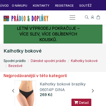
ÚVOD
O NÁKUPU
KONTAKTY
REGISTRACE
SOUTĚŽ
LETNÍ VÝPRODEJ POKRAČUJE –
VÍCE SLEV, VÍCE OBLÍBENÝCH
KOUSKŮ.
Kalhotky bokové
Spodní prádlo
Dámské spodní prádlo
Kalhotky bokové
Bezešvé
Nejprodávanější v této kategorii
Kalhotky bokové brazilky
06014P GINA
269 Kč
ail
Detail