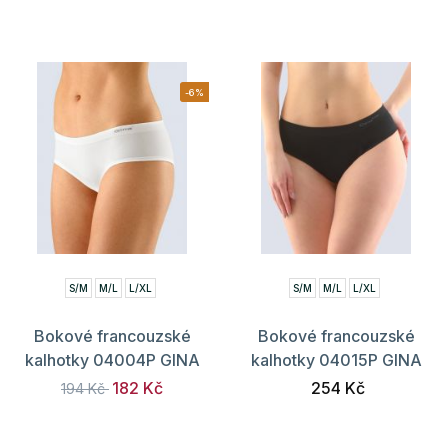
-6%
S/M
M/L
L/XL
S/M
M/L
L/XL
Bokové francouzské
Bokové francouzské
kalhotky 04004P GINA
kalhotky 04015P GINA
182 Kč
254 Kč
194 Kč