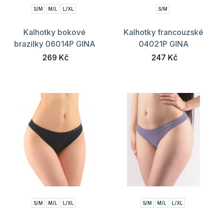
S/M
M/L
L/XL
S/M
Kalhotky bokové
Kalhotky francouzské
brazilky 06014P GINA
04021P GINA
269 Kč
247 Kč
S/M
M/L
L/XL
S/M
M/L
L/XL