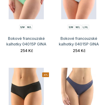
S/M
M/L
S/M
M/L
L/XL
Bokové francouzské
Bokové francouzské
kalhotky 04015P GINA
kalhotky 04015P GINA
254 Kč
254 Kč
-6%