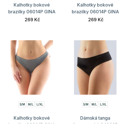
Kalhotky bokové
Kalhotky bokové
brazilky 06014P GINA
brazilky 06014P GINA
269 Kč
269 Kč
S/M
M/L
L/XL
S/M
M/L
L/XL
Kalhotky bokové
Dámská tanga
brazilky 06014P GINA
francouzská 04026P