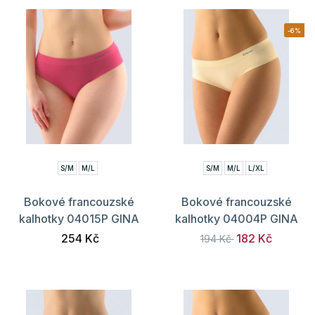
-6%
S/M
M/L
S/M
M/L
L/XL
Bokové francouzské
Bokové francouzské
kalhotky 04015P GINA
kalhotky 04004P GINA
254 Kč
182 Kč
194 Kč