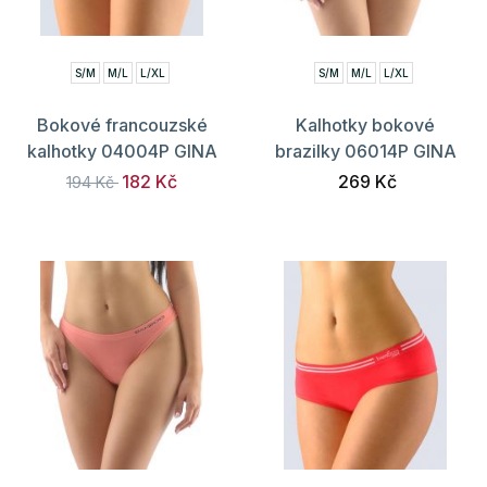
S/M
M/L
L/XL
S/M
M/L
L/XL
Bokové francouzské
Kalhotky bokové
kalhotky 04004P GINA
brazilky 06014P GINA
182 Kč
269 Kč
194 Kč