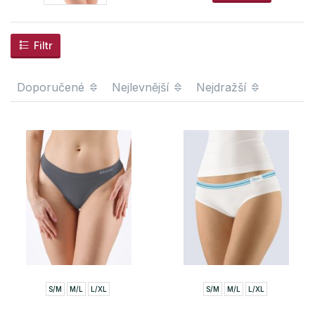
Filtr
Doporučené
Nejlevnější
Nejdražší
S/M
M/L
L/XL
S/M
M/L
L/XL