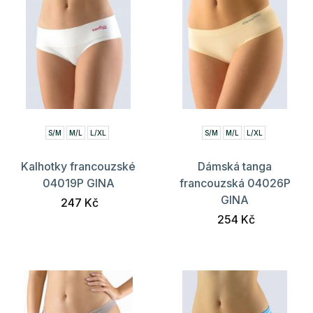
S/M
M/L
L/XL
S/M
M/L
L/XL
Kalhotky francouzské
Dámská tanga
04019P GINA
francouzská 04026P
GINA
247 Kč
254 Kč