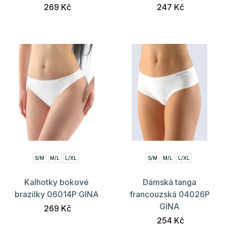
269 Kč
247 Kč
S/M
M/L
L/XL
S/M
M/L
L/XL
Kalhotky bokové
Dámská tanga
brazilky 06014P GINA
francouzská 04026P
GINA
269 Kč
254 Kč