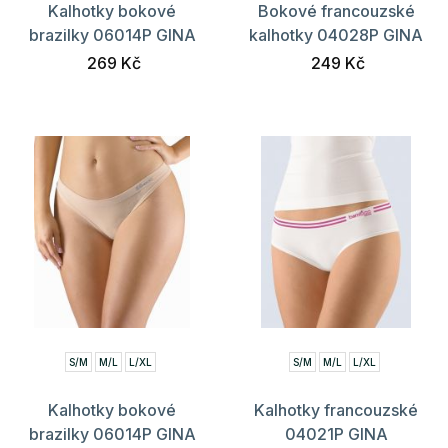
Kalhotky bokové
Bokové francouzské
brazilky 06014P GINA
kalhotky 04028P GINA
269 Kč
249 Kč
S/M
M/L
L/XL
S/M
M/L
L/XL
Kalhotky bokové
Kalhotky francouzské
brazilky 06014P GINA
04021P GINA