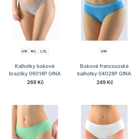
S/M
M/L
L/XL
S/M
Kalhotky bokové
Bokové francouzské
brazilky 06014P GINA
kalhotky 04028P GINA
269 Kč
249 Kč