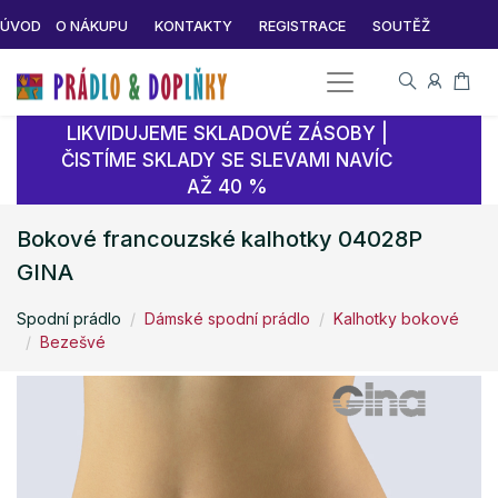
ÚVOD
O NÁKUPU
KONTAKTY
REGISTRACE
SOUTĚŽ
LIKVIDUJEME SKLADOVÉ ZÁSOBY |
ČISTÍME SKLADY SE SLEVAMI NAVÍC
AŽ 40 %
Bokové francouzské kalhotky 04028P
GINA
Spodní prádlo
Dámské spodní prádlo
Kalhotky bokové
Bezešvé