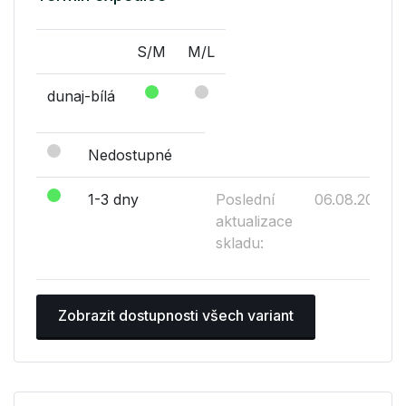
S/M
M/L
dunaj-bílá
Nedostupné
1-3 dny
Poslední
06.08.2026
aktualizace
skladu:
Zobrazit dostupnosti všech variant