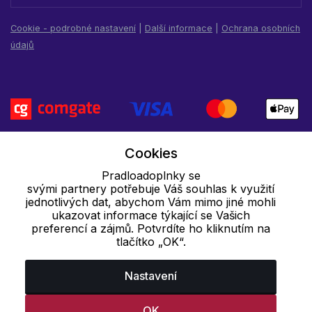
Cookie - podrobné nastavení
|
Další informace
|
Ochrana osobních
údajů
Cookies
Pradloadoplnky se
svými partnery potřebuje Váš souhlas k využití
jednotlivých dat, abychom Vám mimo jiné mohli
ukazovat informace týkající se Vašich
preferencí a zájmů. Potvrdíte ho kliknutím na
tlačítko „OK“.
Nastavení
OK