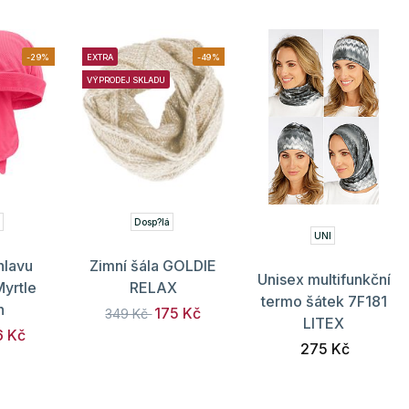
-29%
EXTRA
-49%
VÝPRODEJ SKLADU
e
Dosp?lá
UNI
hlavu
Zimní šála GOLDIE
Unisex multifunkční
yrtle
RELAX
termo šátek 7F181
h
175 Kč
349 Kč
LITEX
6 Kč
275 Kč