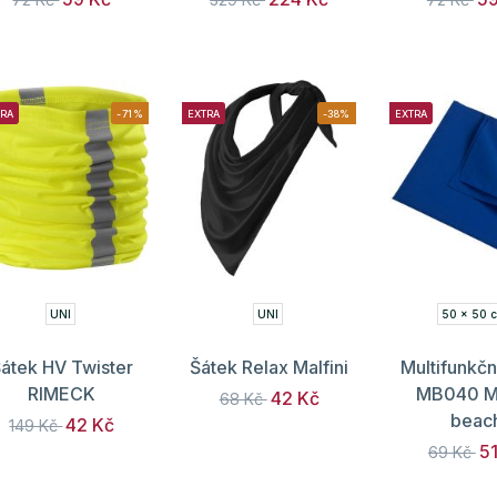
TRA
-71%
EXTRA
-38%
EXTRA
UNI
UNI
50 x 50 
átek HV Twister
Šátek Relax Malfini
Multifunkčn
RIMECK
MB040 My
42 Kč
68 Kč
beac
42 Kč
149 Kč
5
69 Kč