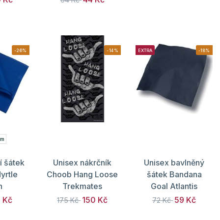
-26%
-14%
EXTRA
-18%
cm
í šátek
Unisex nákrčník
Unisex bavlněný
rtle
Choob Hang Loose
šátek Bandana
h
Trekmates
Goal Atlantis
1 Kč
150 Kč
59 Kč
175 Kč
72 Kč