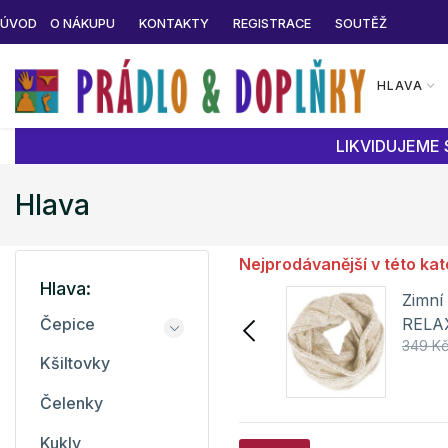
ÚVOD
O NÁKUPU
KONTAKTY
REGISTRACE
SOUTĚŽ
HLAVA
LIKVIDUJEME 
Hlava
Nejprodávanější v této kat
Hlava:
Šátek Twister Malfini
Zimní
RELA
Čepice
67 Kč
99 Kč
349 K
Kšiltovky
Detail
Čelenky
Kukly