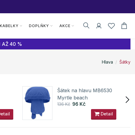
 KABELKY
DOPLŇKY
AKCE
 AŽ 40 %
Hlava
Šátky
Šátek na hlavu MB6530
Myrtle beach
96 Kč
136 Kč
etail
Detail