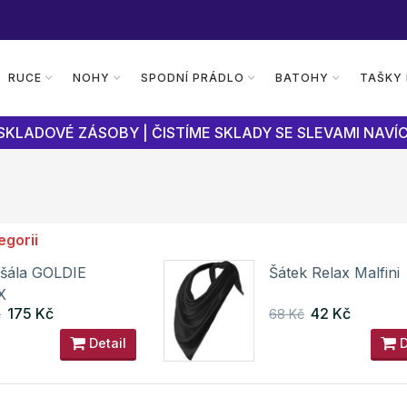
RUCE
NOHY
SPODNÍ PRÁDLO
BATOHY
TAŠKY
SKLADOVÉ ZÁSOBY | ČISTÍME SKLADY SE SLEVAMI NAVÍC
egorii
 šála GOLDIE
Šátek Relax Malfini
X
175 Kč
42 Kč
č
68 Kč
Detail
D