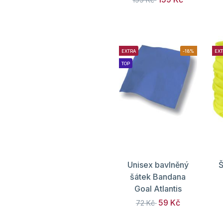
EXTRA
-18%
EX
TOP
Unisex bavlněný
Š
šátek Bandana
Goal Atlantis
59 Kč
72 Kč