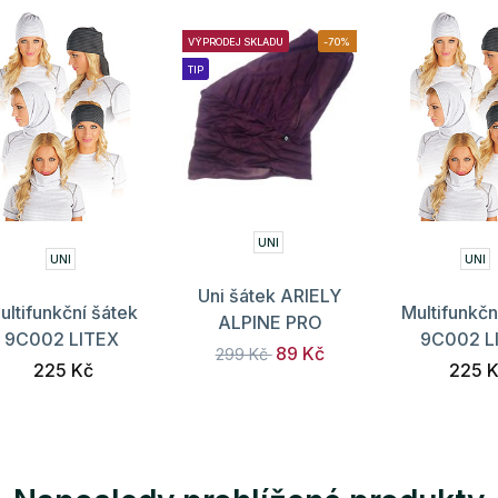
VÝPRODEJ SKLADU
-70%
TIP
UNI
UNI
UNI
Uni šátek ARIELY
ultifunkční šátek
Multifunkčn
ALPINE PRO
9C002 LITEX
9C002 L
89 Kč
299 Kč
225 Kč
225 