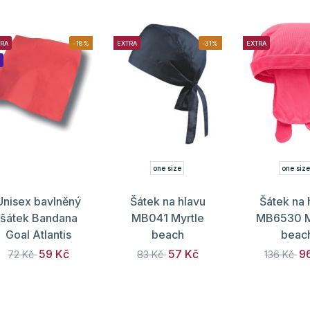
TRA
-18%
EXTRA
-31%
EXTRA
one size
one siz
Unisex bavlněný
Šátek na hlavu
Šátek na 
šátek Bandana
MB041 Myrtle
MB6530 M
Goal Atlantis
beach
beac
59 Kč
57 Kč
9
72 Kč
83 Kč
136 Kč