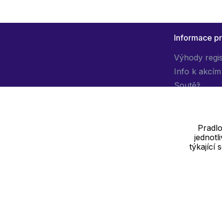
Informace p
Výhody regi
Info k akcím
Soutěž
Pradlo
jednot
Dodavatel
týkající
SOLEDO, s.r.o. IČ: 29298679
Nové sady 988/2, 60200 Brno
Cookie - podrobné nastavení
|
Další informace
|
Ochrana osobních ú