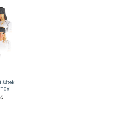
í šátek
ITEX
Kč