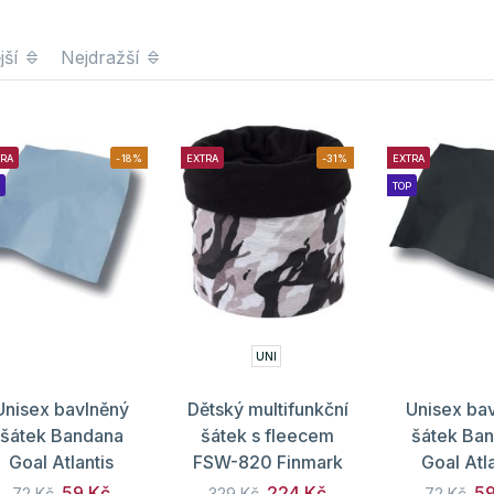
jší
Nejdražší
TRA
-18%
EXTRA
-31%
EXTRA
TOP
UNI
Unisex bavlněný
Dětský multifunkční
Unisex ba
šátek Bandana
šátek s fleecem
šátek Ba
Goal Atlantis
FSW-820 Finmark
Goal Atla
59 Kč
224 Kč
59
72 Kč
329 Kč
72 Kč