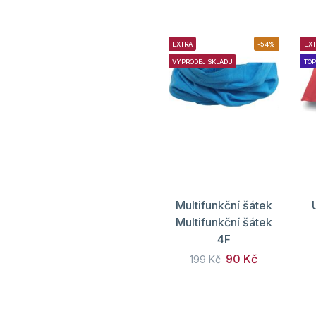
EXTRA
-54%
EX
VÝPRODEJ SKLADU
TOP
Multifunkční šátek
Multifunkční šátek
4F
90 Kč
199 Kč