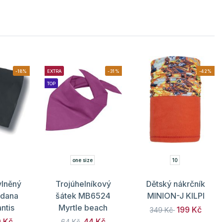
-18%
EXTRA
-31%
-42%
TOP
one size
10
vlněný
Trojúhelníkový
Dětský nákrčník
ndana
šátek MB6524
MINION-J KILPI
ntis
Myrtle beach
199 Kč
349 Kč
 Kč
44 Kč
64 Kč