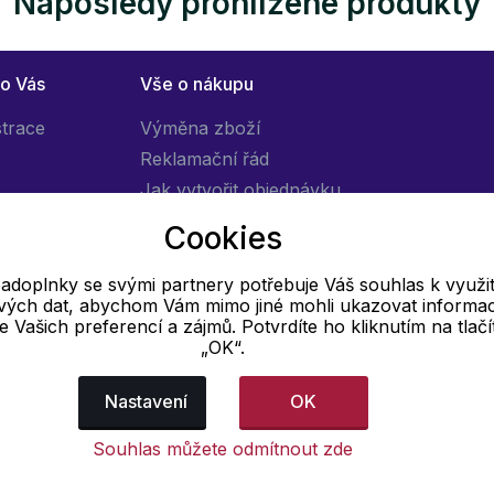
Naposledy prohlížené produkty
ro Vás
Vše o nákupu
strace
Výměna zboží
Reklamační řád
Jak vytvořit objednávku
Obchodní podmínky
Cookies
Doprava
adoplnky se svými partnery potřebuje Váš souhlas k využit
livých dat, abychom Vám mimo jiné mohli ukazovat informa
E-mail
 se Vašich preferencí a zájmů. Potvrdíte ho kliknutím na tlačí
„OK“.
Online
info@pradloadoplnky.cz
Nastavení
OK
Souhlas můžete odmítnout zde
dajů