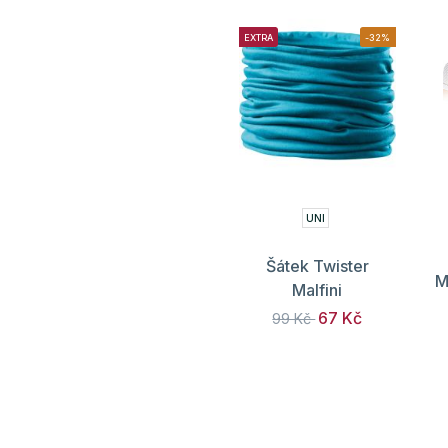
EXTRA
-32%
UNI
Šátek Twister
M
Malfini
67 Kč
99 Kč