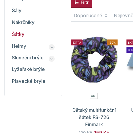
Filtr
Šály
Doporučené
Nejlevně
Nákrčníky
Šátky
EXTRA
-20%
EX
Helmy
TOP
Sluneční brýle
Lyžařské brýle
Plavecké brýle
UNI
Dětský multifunkční
šátek FS-726
Finmark
159 Kč
199 Kč