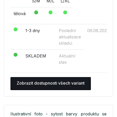
S/M
M/L
L/XL
tělová
1-3 dny
Poslední
06.08.2026
aktualizace
skladu:
SKLADEM
Aktuální
stav
Zobrazit dostupnosti všech variant
Ilustrativní foto - sytost barvy produktu se