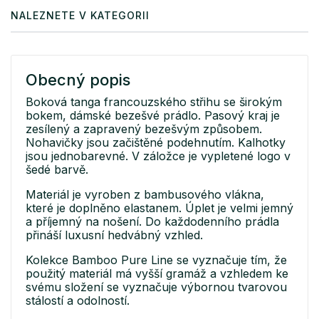
NALEZNETE V KATEGORII
Obecný popis
Boková tanga francouzského střihu se širokým
bokem, dámské bezešvé prádlo. Pasový kraj je
zesílený a zapravený bezešvým způsobem.
Nohavičky jsou začištěné podehnutím. Kalhotky
jsou jednobarevné. V záložce je vypletené logo v
šedé barvě.
Materiál je vyroben z bambusového vlákna,
které je doplněno elastanem. Úplet je velmi jemný
a příjemný na nošení. Do každodenního prádla
přináší luxusní hedvábný vzhled.
Kolekce Bamboo Pure Line se vyznačuje tím, že
použitý materiál má vyšší gramáž a vzhledem ke
svému složení se vyznačuje výbornou tvarovou
stálostí a odolností.