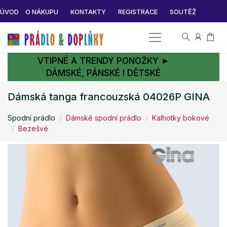
ÚVOD
O NÁKUPU
KONTAKTY
REGISTRACE
SOUTĚŽ
VTIPNÉ A TRENDY PONOŽKY ►
DÁMSKÉ, PÁNSKÉ I DĚTSKÉ
Dámská tanga francouzská 04026P GINA
Spodní prádlo
Dámské spodní prádlo
Kalhotky bokové
Bezešvé