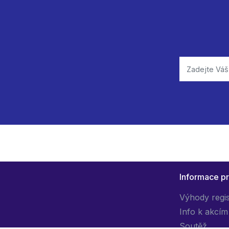
Informace p
Výhody regi
Info k akcím
Soutěž