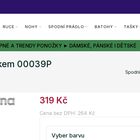
RUCE
NOHY
SPODNÍ PRÁDLO
BATOHY
TAŠKY
PNÉ A TRENDY PONOŽKY ► DÁMSKÉ, PÁNSKÉ I DĚTSKÉ
bokem 00039P
Spodní
319 Kč
Cena bez DPH: 264 Kč
Vyber barvu