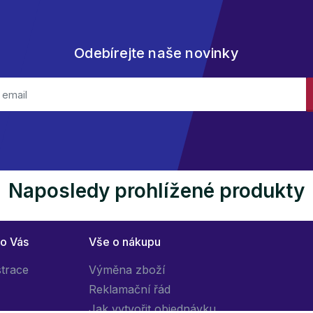
Odebírejte naše novinky
Naposledy prohlížené produkty
ro Vás
Vše o nákupu
strace
Výměna zboží
Reklamační řád
Jak vytvořit objednávku