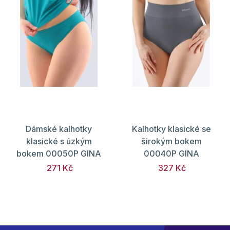
Dámské kalhotky
Kalhotky klasické se
klasické s úzkým
širokým bokem
bokem 00050P GINA
00040P GINA
271 Kč
327 Kč