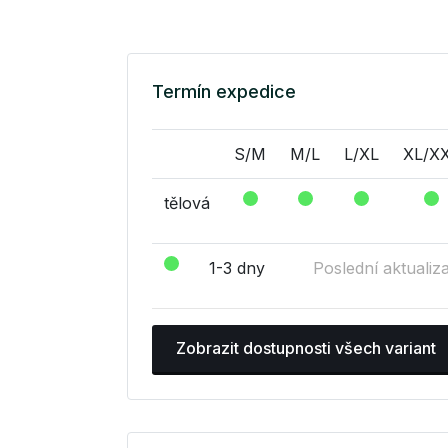
Termín expedice
S/M
M/L
L/XL
XL/X
tělová
1-3 dny
Poslední aktualiz
Zobrazit dostupnosti všech variant