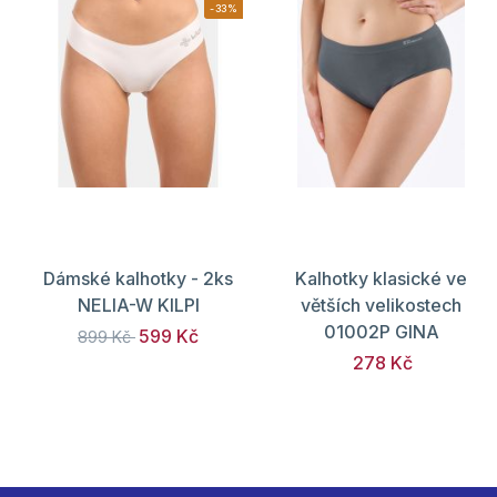
-33%
Dámské kalhotky - 2ks
Kalhotky klasické ve
NELIA-W KILPI
větších velikostech
01002P GINA
599 Kč
899 Kč
278 Kč