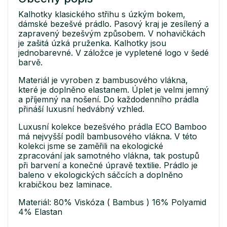
Kalhotky klasického střihu s úzkým bokem,
dámské bezešvé prádlo. Pasový kraj je zesílený a
zapravený bezešvým způsobem. V nohavičkách
je zašitá úzká pruženka. Kalhotky jsou
jednobarevné. V záložce je vypletené logo v šedé
barvě.
Materiál je vyroben z bambusového vlákna,
které je doplněno elastanem. Úplet je velmi jemný
a příjemný na nošení. Do každodenního prádla
přináší luxusní hedvábný vzhled.
Luxusní kolekce bezešvého prádla ECO Bamboo
má nejvyšší podíl bambusového vlákna. V této
kolekci jsme se zaměřili na ekologické
zpracování jak samotného vlákna, tak postupů
při barvení a konečné úpravě textilie. Prádlo je
baleno v ekologických sáčcích a doplněno
krabičkou bez laminace.
Materiál: 80% Viskóza ( Bambus ) 16% Polyamid
4% Elastan