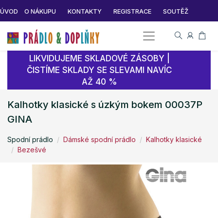
ÚVOD
O NÁKUPU
KONTAKTY
REGISTRACE
SOUTĚŽ
LIKVIDUJEME SKLADOVÉ ZÁSOBY |
ČISTÍME SKLADY SE SLEVAMI NAVÍC
AŽ 40 %
Kalhotky klasické s úzkým bokem 00037P
GINA
Spodní prádlo
Dámské spodní prádlo
Kalhotky klasické
Bezešvé