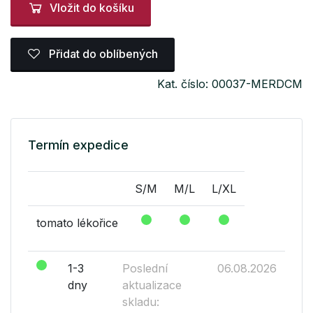
Vložit do košíku
Přidat do oblíbených
Kat. číslo: 00037-MERDCM
Termín expedice
S/M
M/L
L/XL
tomato lékořice
1-3
Poslední
06.08.2026
dny
aktualizace
skladu: