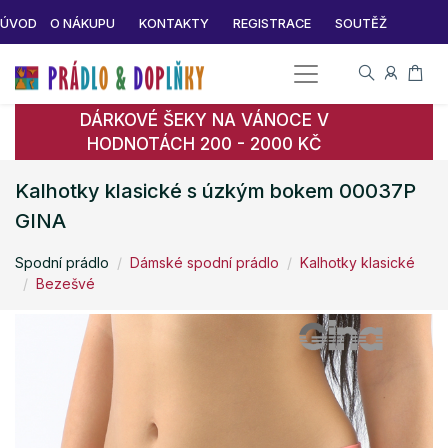
ÚVOD
O NÁKUPU
KONTAKTY
REGISTRACE
SOUTĚŽ
DÁRKOVÉ ŠEKY NA VÁNOCE V
HODNOTÁCH 200 - 2000 KČ
Kalhotky klasické s úzkým bokem 00037P
GINA
Spodní prádlo
Dámské spodní prádlo
Kalhotky klasické
Bezešvé