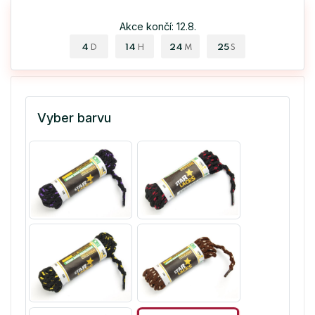
Akce končí: 12.8.
4
14
24
24
D
H
M
S
Vyber barvu