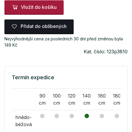
Vložit do košíku
Přidat do oblíbených
Nejvýhodnější cena za posledních 30 dní před změnou byla
149 Kč
Kat. číslo: 123p3810
Termín expedice
90
100
120
140
160
180
1
cm
cm
cm
cm
cm
cm
c
hnědo-
béžová