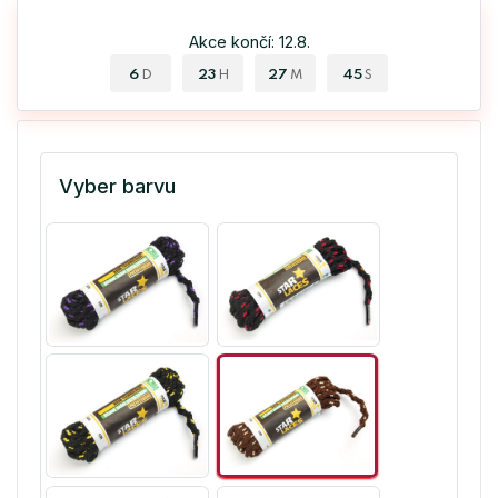
Akce končí: 12.8.
6
23
27
45
D
H
M
S
Vyber barvu