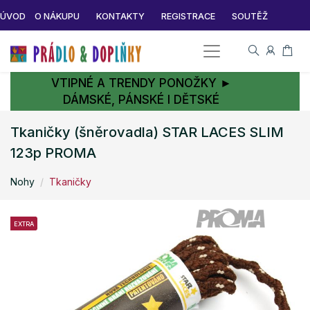
ÚVOD
O NÁKUPU
KONTAKTY
REGISTRACE
SOUTĚŽ
VTIPNÉ A TRENDY PONOŽKY ►
DÁMSKÉ, PÁNSKÉ I DĚTSKÉ
Tkaničky (šněrovadla) STAR LACES SLIM
123p PROMA
Nohy
Tkaničky
EXTRA