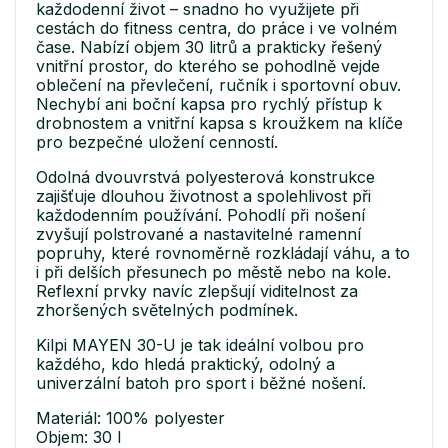
každodenní život – snadno ho využijete při
cestách do fitness centra, do práce i ve volném
čase. Nabízí objem 30 litrů a prakticky řešený
vnitřní prostor, do kterého se pohodlně vejde
oblečení na převlečení, ručník i sportovní obuv.
Nechybí ani boční kapsa pro rychlý přístup k
drobnostem a vnitřní kapsa s kroužkem na klíče
pro bezpečné uložení cenností.
Odolná dvouvrstvá polyesterová konstrukce
zajišťuje dlouhou životnost a spolehlivost při
každodenním používání. Pohodlí při nošení
zvyšují polstrované a nastavitelné ramenní
popruhy, které rovnoměrně rozkládají váhu, a to
i při delších přesunech po městě nebo na kole.
Reflexní prvky navíc zlepšují viditelnost za
zhoršených světelných podmínek.
Kilpi MAYEN 30-U je tak ideální volbou pro
každého, kdo hledá praktický, odolný a
univerzální batoh pro sport i běžné nošení.
Materiál: 100% polyester
Objem: 30 l