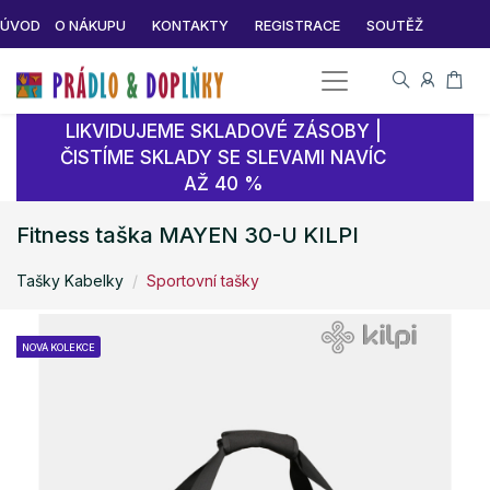
ÚVOD
O NÁKUPU
KONTAKTY
REGISTRACE
SOUTĚŽ
LIKVIDUJEME SKLADOVÉ ZÁSOBY |
ČISTÍME SKLADY SE SLEVAMI NAVÍC
AŽ 40 %
Fitness taška MAYEN 30-U KILPI
Tašky Kabelky
Sportovní tašky
NOVÁ KOLEKCE