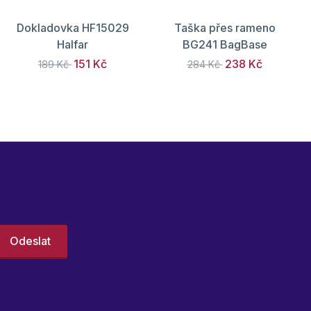
Dokladovka HF15029
Taška přes rameno
Halfar
BG241 BagBase
151 Kč
238 Kč
189 Kč
284 Kč