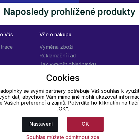
Naposledy prohlížené produkty
ro Vás
Vše o nákupu
strace
Výměna zboží
Reklamační řád
Jak vytvořit objednávku
Obchodní podmínky
Cookies
Doprava
adoplnky se svými partnery potřebuje Váš souhlas k využit
livých dat, abychom Vám mimo jiné mohli ukazovat informa
E-mail
 se Vašich preferencí a zájmů. Potvrdíte ho kliknutím na tlačí
„OK“.
Online
info@pradloadoplnky.cz
Nastavení
OK
Souhlas můžete odmítnout zde