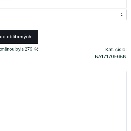
 do oblíbených
 změnou byla 279 Kč
Kat. číslo:
BA17170E68N