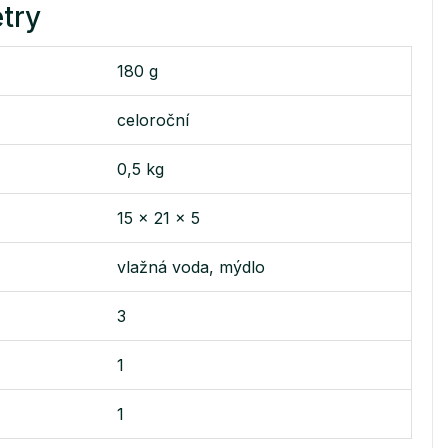
try
180 g
celoroční
0,5 kg
15 x 21 x 5
vlažná voda, mýdlo
3
1
1