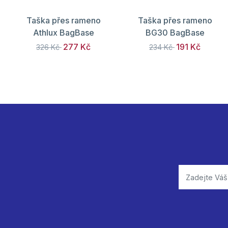
Taška přes rameno
Taška přes rameno
Athlux BagBase
BG30 BagBase
277 Kč
191 Kč
326 Kč
234 Kč