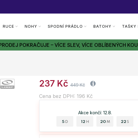
RUCE
NOHY
SPODNÍ PRÁDLO
BATOHY
TAŠKY
PRODEJ POKRAČUJE – VÍCE SLEV, VÍCE OBLÍBENÝCH KOU
237 Kč
449 Kč
Cena bez DPH: 196 Kč
Akce končí: 12.8.
5
12
20
21
D
H
M
S