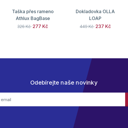
Taška přes rameno
Dokladovka OLLA
Athlux BagBase
LOAP
277 Kč
237 Kč
326 Kč
449 Kč
Odebírejte naše novinky