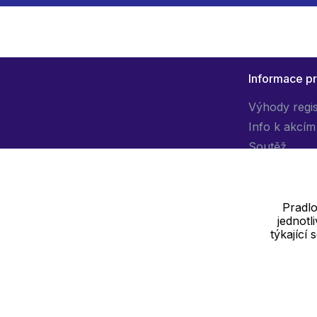
Informace p
Výhody regi
Info k akcím
Soutěž
Pradlo
jednot
Dodavatel
týkající
SOLEDO, s.r.o. IČ: 29298679
Nové sady 988/2, 60200 Brno