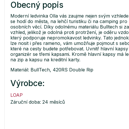
Obecný popis
Moderní ledvinka Olla vás zaujme nejen svým vzhledem,
se hodí do města, na lehčí turistiku či na camping pr
osobních věcí. Díky odolnému materiálu Bulltech si z
vzhled, jelikož je odolná proti protržení, je oděru vz
který podporuje nepromokavost ledvinky. Tato jednok
lze nosit i přes rameno, vám umožňuje pojmout s seb
které na cesty budete potřebovat. Uvnitř hlavní kapsy
organizér se třemi kapsami. Kromě hlavní kapsy má le
na zip a kapsu na kreditní karty.
Materiál: BullTech, 420RS Double Rip
Výrobce:
LOAP
Záruční doba: 24 měsíců