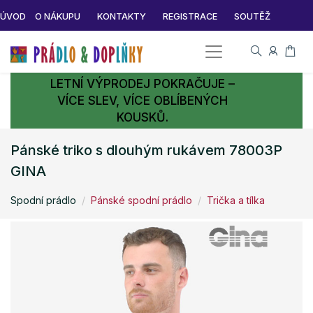
ÚVOD
O NÁKUPU
KONTAKTY
REGISTRACE
SOUTĚŽ
LETNÍ VÝPRODEJ POKRAČUJE –
VÍCE SLEV, VÍCE OBLÍBENÝCH
KOUSKŮ.
Pánské triko s dlouhým rukávem 78003P
GINA
Spodní prádlo
Pánské spodní prádlo
Trička a tílka