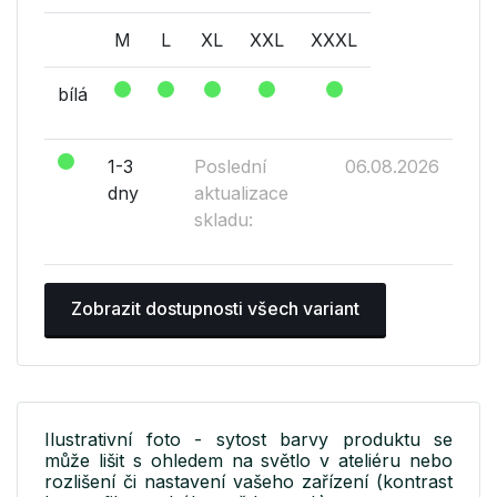
M
L
XL
XXL
XXXL
bílá
1-3
Poslední
06.08.2026
dny
aktualizace
skladu:
Zobrazit dostupnosti všech variant
Ilustrativní foto - sytost barvy produktu se
může lišit s ohledem na světlo v ateliéru nebo
rozlišení či nastavení vašeho zařízení (kontrast