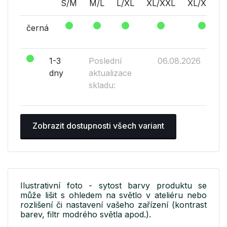
S/M
M/L
L/XL
XL/XXL
XL/XXL
černá
1-3
Poslední
06.08.2026
dny
aktualizace
skladu:
Zobrazit dostupnosti všech variant
Ilustrativní foto - sytost barvy produktu se
může lišit s ohledem na světlo v ateliéru nebo
rozlišení či nastavení vašeho zařízení (kontrast
barev, filtr modrého světla apod.).