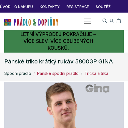
ÚVOD
O NÁKUPU
KONTAKTY
REGISTRACE
SOUTĚŽ
LETNÍ VÝPRODEJ POKRAČUJE –
VÍCE SLEV, VÍCE OBLÍBENÝCH
KOUSKŮ.
Pánské triko krátký rukáv 58003P GINA
Spodní prádlo
Pánské spodní prádlo
Trička a tílka