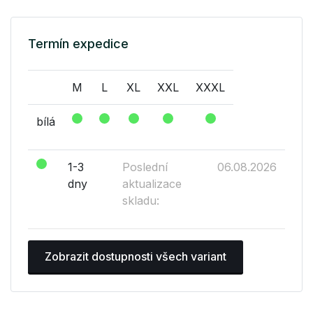
Termín expedice
M
L
XL
XXL
XXXL
bílá
1-3
Poslední
06.08.2026
dny
aktualizace
skladu:
Zobrazit dostupnosti všech variant