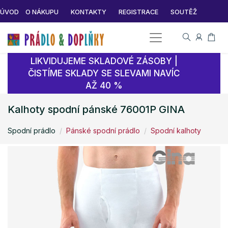
ÚVOD
O NÁKUPU
KONTAKTY
REGISTRACE
SOUTĚŽ
LIKVIDUJEME SKLADOVÉ ZÁSOBY |
ČISTÍME SKLADY SE SLEVAMI NAVÍC
AŽ 40 %
Kalhoty spodní pánské 76001P GINA
Spodní prádlo
Pánské spodní prádlo
Spodní kalhoty