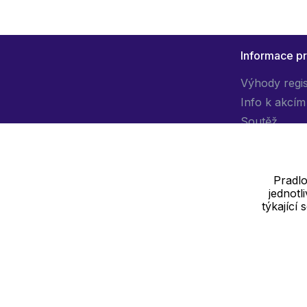
Informace p
Výhody regi
Info k akcím
Soutěž
Pradlo
jednot
Dodavatel
týkající
SOLEDO, s.r.o. IČ: 29298679
Nové sady 988/2, 60200 Brno
Cookie - podrobné nastavení
|
Další informace
|
Ochrana osobních ú