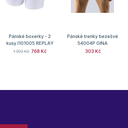
Pánské boxerky - 2
Pánské trenky bezešvé
kusy I101005 REPLAY
54004P GINA
768 Kč
303 Kč
1 392 Kč