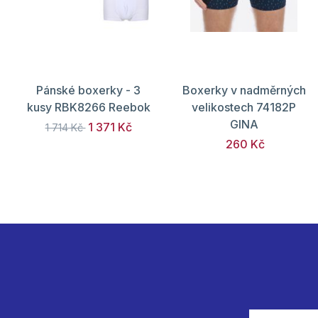
Pánské boxerky - 3
Boxerky v nadměrných
kusy RBK8266 Reebok
velikostech 74182P
GINA
1 371 Kč
1 714 Kč
260 Kč