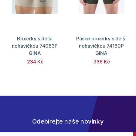
Boxerky s delší
Páské boxerky s delší
nohavičkou 74083P
nohavičkou 74160P
GINA
GINA
234 Kč
336 Kč
Odebírejte naše novinky