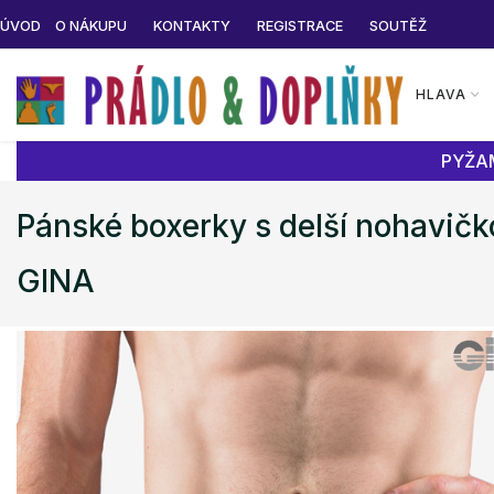
ÚVOD
O NÁKUPU
KONTAKTY
REGISTRACE
SOUTĚŽ
HLAVA
PYŽAM
Pánské boxerky s delší nohavič
GINA