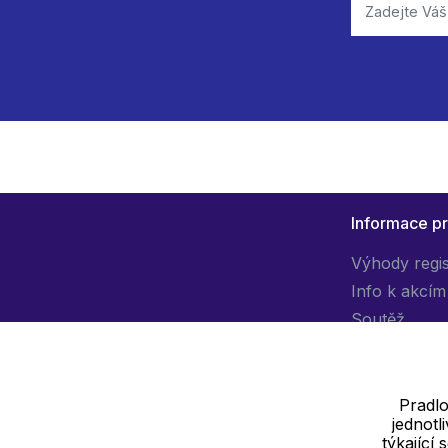
Informace p
Výhody regi
Info k akcím
Soutěž
Pradlo
jednot
Dodavatel
týkající