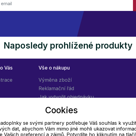
Naposledy prohlížené produkty
ro Vás
Vše o nákupu
strace
Výměna zboží
Reklamační řád
Jak vytvořit objednávku
Obchodní podmínky
Cookies
Doprava
adoplnky se svými partnery potřebuje Váš souhlas k využit
livých dat, abychom Vám mimo jiné mohli ukazovat informa
E-mail
 se Vašich preferencí a zájmů. Potvrdíte ho kliknutím na tlačí