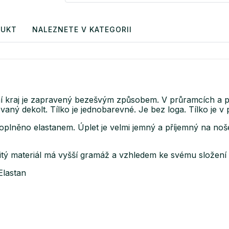
DUKT
NALEZNETE V KATEGORII
lní kraj je zapravený bezešvým způsobem. V průramcích a p
vaný dekolt. Tílko je jednobarevné. Je bez loga. Tílko je v
oplněno elastanem. Úplet je velmi jemný a příjemný na no
tý materiál má vyšší gramáž a vzhledem ke svému složení s
Elastan