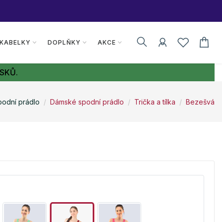
 KABELKY
DOPLŇKY
AKCE
SKŮ.
podní prádlo
Dámské spodní prádlo
Trička a tílka
Bezešvá