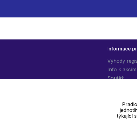
Informace p
Výhody regi
Info k akcím
Soutěž
Pradlo
jednot
Dodavatel
týkající
SOLEDO, s.r.o. IČ: 29298679
Nové sady 988/2, 60200 Brno