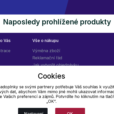
Naposledy prohlížené produkty
ro Vás
Vše o nákupu
strace
Výměna zboží
Reklamační řád
Jak vytvořit objednávku
Obchodní podmínky
Cookies
Doprava
adoplnky se svými partnery potřebuje Váš souhlas k využit
livých dat, abychom Vám mimo jiné mohli ukazovat informa
E-mail
 se Vašich preferencí a zájmů. Potvrdíte ho kliknutím na tlačí
„OK“.
Online
info@pradloadoplnky.cz
Nastavení
OK