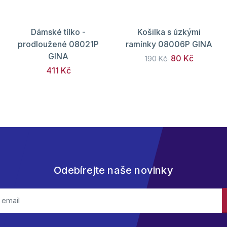
Dámské tílko -
Košilka s úzkými
prodloužené 08021P
ramínky 08006P GINA
GINA
80 Kč
190 Kč
411 Kč
Odebírejte naše novinky