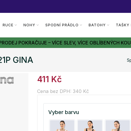
RUCE
NOHY
SPODNÍ PRÁDLO
BATOHY
TAŠKY
PRODEJ POKRAČUJE – VÍCE SLEV, VÍCE OBLÍBENÝCH KOU
21P GINA
S
411 Kč
Cena bez DPH: 340 Kč
Vyber barvu