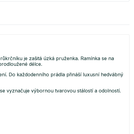
růkrčníku je zašitá úzká pruženka. Ramínka se na
 prodloužené délce.
šení. Do každodenního prádla přináší luxusní hedvábný
e vyznačuje výbornou tvarovou stálostí a odolností.