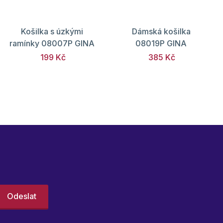
Košilka s úzkými
Dámská košilka
ramínky 08007P GINA
08019P GINA
199 Kč
385 Kč