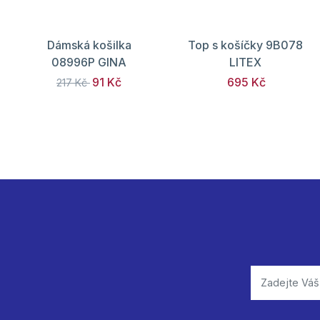
Dámská košilka
Top s košíčky 9B078
08996P GINA
LITEX
91 Kč
695 Kč
217 Kč