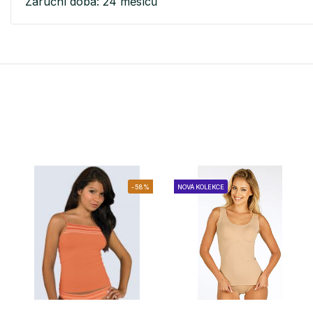
Záruční doba: 24 měsíců
-58%
NOVÁ KOLEKCE