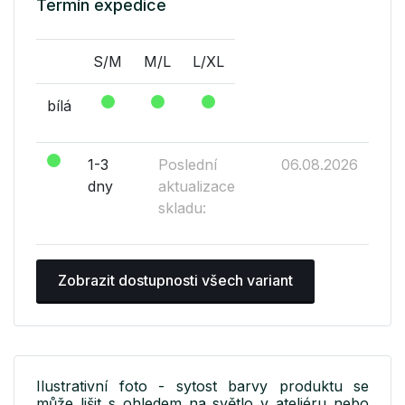
Termín expedice
S/M
M/L
L/XL
bílá
1-3
Poslední
06.08.2026
dny
aktualizace
skladu:
Zobrazit dostupnosti všech variant
Ilustrativní foto - sytost barvy produktu se
může lišit s ohledem na světlo v ateliéru nebo