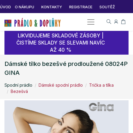
ÚVOD
O NÁKUPU
KONTAKTY
REGISTRACE
SOUTĚŽ
LIKVIDUJEME SKLADOVÉ ZÁSOBY |
ČISTÍME SKLADY SE SLEVAMI NAVÍC
AŽ 40 %
Dámské tílko bezešvé prodloužené 08024P
GINA
Spodní prádlo
Dámské spodní prádlo
Trička a tílka
Bezešvá