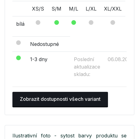
XS/S
S/M
M/L
L/XL
XL/XXL
bílá
Nedostupné
1-3 dny
Poslední
06.08.2026
aktualizace
skladu:
Zobrazit dostupnosti všech variant
Ilustrativní foto - sytost barvy produktu se