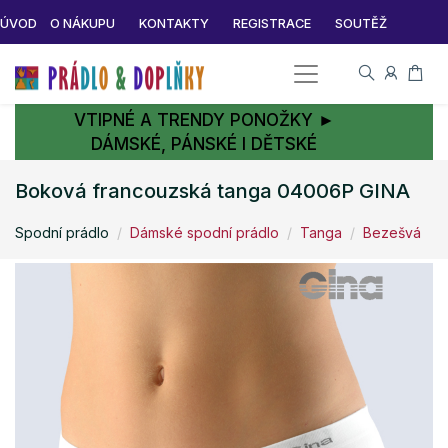
ÚVOD
O NÁKUPU
KONTAKTY
REGISTRACE
SOUTĚŽ
VTIPNÉ A TRENDY PONOŽKY ►
DÁMSKÉ, PÁNSKÉ I DĚTSKÉ
Boková francouzská tanga 04006P GINA
Spodní prádlo
Dámské spodní prádlo
Tanga
Bezešvá