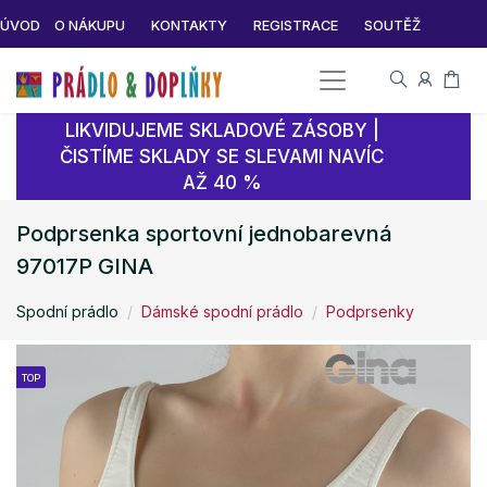
ÚVOD
O NÁKUPU
KONTAKTY
REGISTRACE
SOUTĚŽ
LIKVIDUJEME SKLADOVÉ ZÁSOBY |
ČISTÍME SKLADY SE SLEVAMI NAVÍC
AŽ 40 %
Podprsenka sportovní jednobarevná
97017P GINA
Spodní prádlo
Dámské spodní prádlo
Podprsenky
TOP