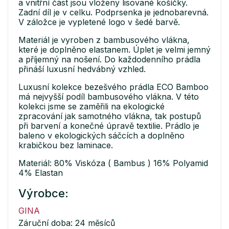
a vnitřní část jsou vloženy lisované košíčky.
Zadní díl je v celku. Podprsenka je jednobarevná.
V záložce je vypletené logo v šedé barvě.
Materiál je vyroben z bambusového vlákna,
které je doplněno elastanem. Úplet je velmi jemný
a příjemný na nošení. Do každodenního prádla
přináší luxusní hedvábný vzhled.
Luxusní kolekce bezešvého prádla ECO Bamboo
má nejvyšší podíl bambusového vlákna. V této
kolekci jsme se zaměřili na ekologické
zpracování jak samotného vlákna, tak postupů
při barvení a konečné úpravě textilie. Prádlo je
baleno v ekologických sáčcích a doplněno
krabičkou bez laminace.
Materiál: 80% Viskóza ( Bambus ) 16% Polyamid
4% Elastan
Výrobce:
GINA
Záruční doba: 24 měsíců