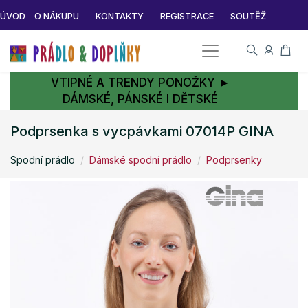
ÚVOD
O NÁKUPU
KONTAKTY
REGISTRACE
SOUTĚŽ
VTIPNÉ A TRENDY PONOŽKY ►
DÁMSKÉ, PÁNSKÉ I DĚTSKÉ
Podprsenka s vycpávkami 07014P GINA
Spodní prádlo
Dámské spodní prádlo
Podprsenky