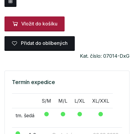
Vložit do košíku
Přidat do oblíbených
Kat. číslo: 07014-DxG
Termín expedice
S/M
M/L
L/XL
XL/XXL
tm. šedá