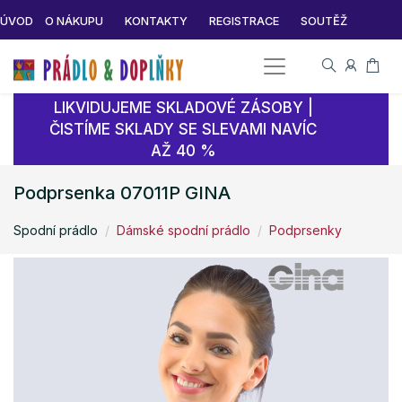
ÚVOD
O NÁKUPU
KONTAKTY
REGISTRACE
SOUTĚŽ
LIKVIDUJEME SKLADOVÉ ZÁSOBY |
ČISTÍME SKLADY SE SLEVAMI NAVÍC
AŽ 40 %
Podprsenka 07011P GINA
Spodní prádlo
Dámské spodní prádlo
Podprsenky