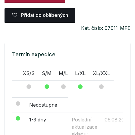
Přidat do oblíbených
Kat. číslo: 07011-MFE
Termín expedice
XS/S
S/M
M/L
L/XL
XL/XXL
Nedostupné
1-3 dny
Poslední
06.08.2026
aktualizace
skladu: