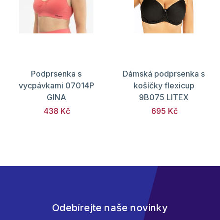
Podprsenka s
Dámská podprsenka s
vycpávkami 07014P
košíčky flexicup
GINA
9B075 LITEX
438 Kč
695 Kč
Odebírejte naše novinky