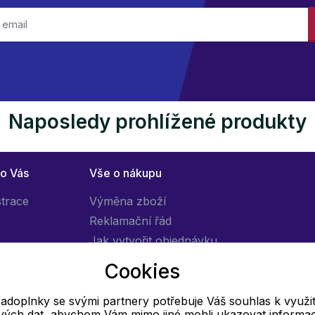
Naposledy prohlížené produkty
ro Vás
Vše o nákupu
strace
Výměna zboží
Reklamační řád
Jak vytvořit objednávku
Obchodní podmínky
Cookies
Doprava
adoplnky se svými partnery potřebuje Váš souhlas k využit
livých dat, abychom Vám mimo jiné mohli ukazovat informa