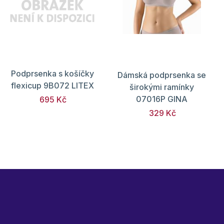
Podprsenka s košíčky
Dámská podprsenka se
flexicup 9B072 LITEX
širokými ramínky
07016P GINA
695 Kč
329 Kč