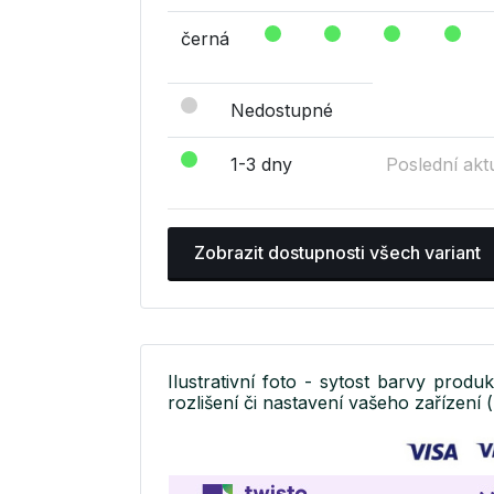
černá
Nedostupné
1-3 dny
Poslední akt
Zobrazit dostupnosti všech variant
Ilustrativní foto - sytost barvy produ
rozlišení či nastavení vašeho zařízení (