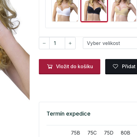
Vložit do košíku
Přidat
Termín expedice
75B
75C
75D
80B