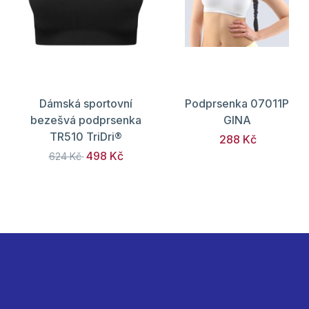
Dámská sportovní
Podprsenka 07011P
bezešvá podprsenka
GINA
TR510 TriDri®
288 Kč
498 Kč
624 Kč