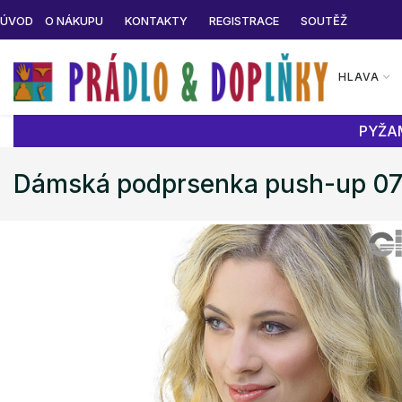
ÚVOD
O NÁKUPU
KONTAKTY
REGISTRACE
SOUTĚŽ
HLAVA
PYŽAM
Dámská podprsenka push-up 0