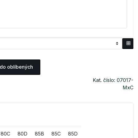
 do oblíbených
Kat. číslo: 07017-
MxC
80C
80D
85B
85C
85D