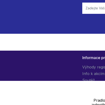
Informace p
Výhody regi
Info k akcím
Soutěž
Pradlo
jednot