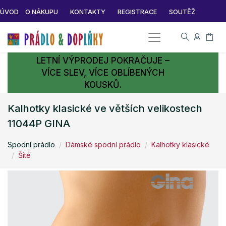
ÚVOD
O NÁKUPU
KONTAKTY
REGISTRACE
SOUTĚŽ
LETNÍ VÝPRODEJ POKRAČUJE –
VÍCE SLEV, VÍCE OBLÍBENÝCH
KOUSKŮ.
Kalhotky klasické ve větších velikostech
11044P GINA
Spodní prádlo
Dámské spodní prádlo
Kalhotky klasické
Šité