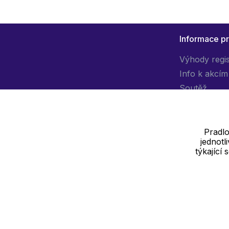
Informace p
Výhody regi
Info k akcím
Soutěž
Pradlo
jednot
Dodavatel
týkající
SOLEDO, s.r.o. IČ: 29298679
Nové sady 988/2, 60200 Brno
Cookie - podrobné nastavení
|
Další informace
|
Ochrana osobních ú