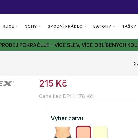
RUCE
NOHY
SPODNÍ PRÁDLO
BATOHY
TAŠKY
PRODEJ POKRAČUJE – VÍCE SLEV, VÍCE OBLÍBENÝCH KOU
S
215 Kč
Cena bez DPH: 178 Kč
Vyber barvu