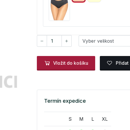
Vložit do košíku
Přidat
Termín expedice
S
M
L
XL