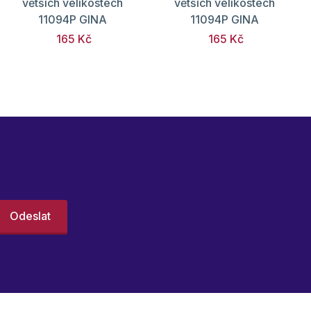
větších velikostech
větších velikostech
11094P GINA
11094P GINA
165 Kč
165 Kč