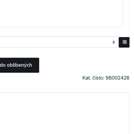
 do oblíbených
Kat. číslo: 9B002428