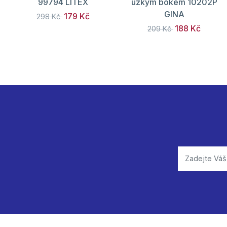
99794 LITEX
úzkým bokem 10202P
GINA
179 Kč
298 Kč
188 Kč
209 Kč