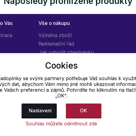
Naposledy prohlížené produkty
ro Vás
Vše o nákupu
strace
Výměna zboží
Reklamační řád
Jak vytvořit objednávku
Obchodní podmínky
Cookies
Doprava
adoplnky se svými partnery potřebuje Váš souhlas k využit
livých dat, abychom Vám mimo jiné mohli ukazovat informa
E-mail
 se Vašich preferencí a zájmů. Potvrdíte ho kliknutím na tlačí
„OK“.
Online
info@pradloadoplnky.cz
Nastavení
OK
Souhlas můžete odmítnout zde
dajů