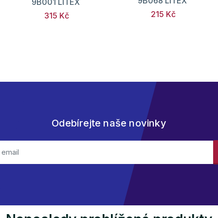
9B068 LITEX
9B001 LITEX
215 Kč
315 Kč
Odebírejte naše novinky