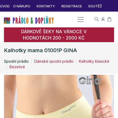
ÚVOD
O NÁKUPU
KONTAKTY
REGISTRACE
SOUTĚŽ
DÁRKOVÉ ŠEKY NA VÁNOCE V
HODNOTÁCH 200 - 2000 KČ
Kalhotky mama 01001P GINA
Spodní prádlo
Dámské spodní prádlo
Kalhotky klasické
Bezešvé