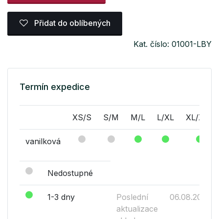
Přidat do oblíbených
Kat. číslo: 01001-LBY
Termín expedice
XS/S
S/M
M/L
L/XL
XL/XXL
vanilková
Nedostupné
1-3 dny
Poslední
06.08.2026
aktualizace