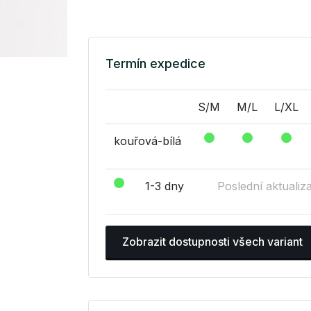
Termín expedice
S/M
M/L
L/XL
kouřová-bílá
1-3 dny
Poslední aktualiz
Zobrazit dostupnosti všech variant