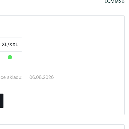
LCMMxB
XL/XXL
ace skladu:
06.08.2026