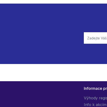
Informace p
Výhody regi
Info k akcím