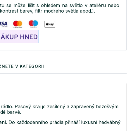
ktu se může lišit s ohledem na světlo v ateliéru nebo
kontrast barev, filtr modrého světla apod.).
ZNETE V KATEGORII
ádlo. Pasový kraj je zesílený a zapravený bezešvým
edé barvě.
šení. Do každodenního prádla přináší luxusní hedvábný