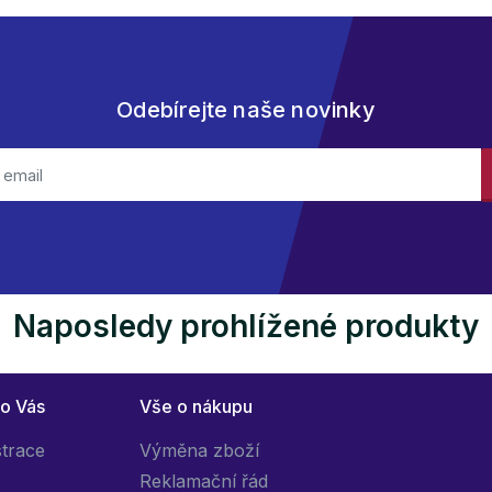
Odebírejte naše novinky
Naposledy prohlížené produkty
ro Vás
Vše o nákupu
strace
Výměna zboží
Reklamační řád