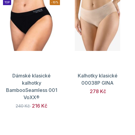
TOP
-10%
Dámské klasické
Kalhotky klasické
kalhotky
00038P GINA
BambooSeamless 001
278 Kč
VoXX®
216 Kč
240 Kč