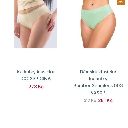
-9%
Kalhotky klasické
Dámské klasické
00023P GINA
kalhotky
BambooSeamless 003
278 Kč
VoXX®
281 Kč
312 Kč