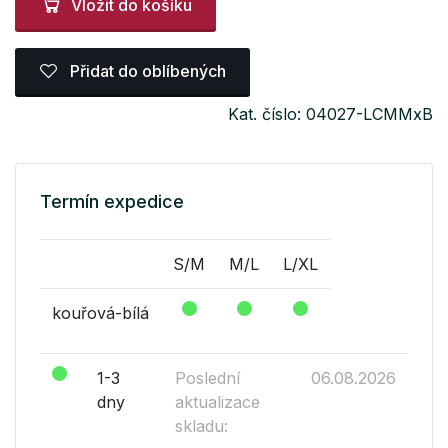
Vložit do košíku
Přidat do oblíbených
Kat. číslo: 04027-LCMMxB
Termín expedice
S/M
M/L
L/XL
kouřová-bílá
1-3
Poslední
06.08.2026
dny
aktualizace
skladu: