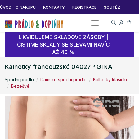
ÚVOD
O NÁKUPU
KONTAKTY
REGISTRACE
SOUTĚŽ
LIKVIDUJEME SKLADOVÉ ZÁSOBY |
ČISTÍME SKLADY SE SLEVAMI NAVÍC
AŽ 40 %
Kalhotky francouzské 04027P GINA
Spodní prádlo
Dámské spodní prádlo
Kalhotky klasické
Bezešvé