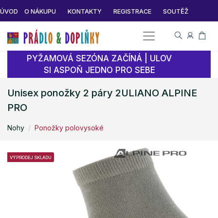
ÚVOD
O NÁKUPU
KONTAKTY
REGISTRACE
SOUTĚŽ
PYŽAMOVÁ SEZÓNA ZAČÍNÁ | ULOV
SI ASPOŇ JEDNO PRO SEBE
Unisex ponožky 2 páry 2ULIANO ALPINE
PRO
Nohy
Ponožky polovysoké
VÝPRODEJ SKLADU