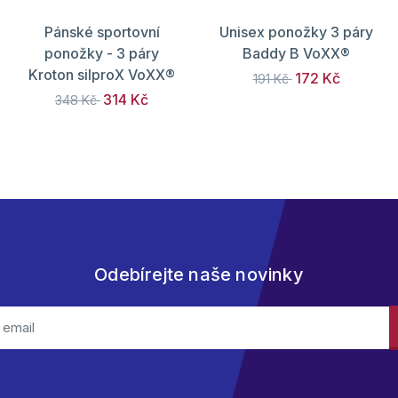
Pánské sportovní
Unisex ponožky 3 páry
ponožky - 3 páry
Baddy B VoXX®
Kroton silproX VoXX®
172 Kč
191 Kč
314 Kč
348 Kč
Odebírejte naše novinky