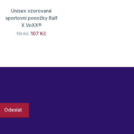
Unisex vzorované
sportovní ponožky Ralf
X VoXX®
107 Kč
119 Kč