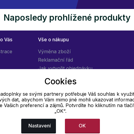
Naposledy prohlížené produkty
ro Vás
Vše o nákupu
strace
Výměna zboží
Reklamační řád
Jak vytvořit objednávku
Obchodní podmínky
Cookies
Doprava
adoplnky se svými partnery potřebuje Váš souhlas k využit
livých dat, abychom Vám mimo jiné mohli ukazovat informa
E-mail
 se Vašich preferencí a zájmů. Potvrdíte ho kliknutím na tlačí
„OK“.
Online
info@pradloadoplnky.cz
Nastavení
OK