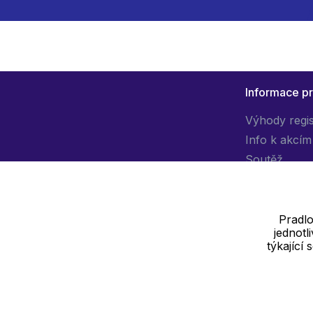
Informace p
Výhody regi
Info k akcím
Soutěž
Pradlo
jednot
Dodavatel
týkající
SOLEDO, s.r.o. IČ: 29298679
Nové sady 988/2, 60200 Brno