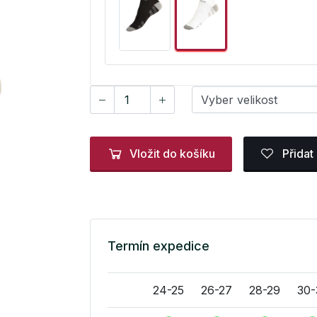
Vložit do košíku
Přidat
Termín expedice
24-25
26-27
28-29
30-