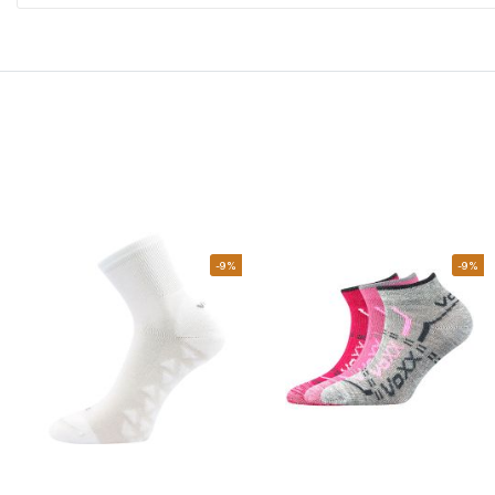
-9%
-9%