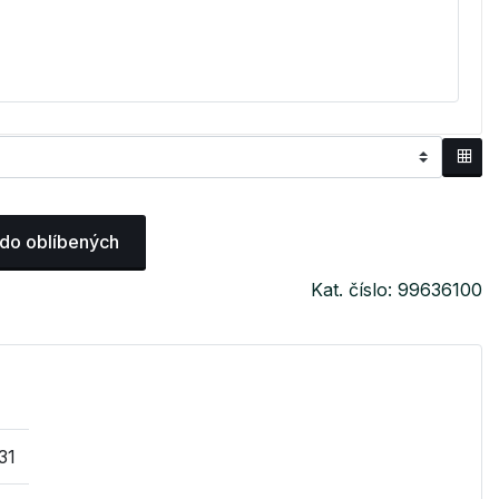
 do oblíbených
Kat. číslo: 99636100
31