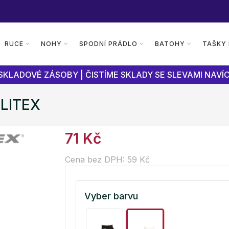
RUCE
NOHY
SPODNÍ PRÁDLO
BATOHY
TAŠKY
SKLADOVÉ ZÁSOBY | ČISTÍME SKLADY SE SLEVAMI NAVÍC
 LITEX
71 Kč
Cena bez DPH: 59 Kč
Vyber barvu