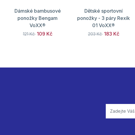
Dámské bambusové
Dětské sportovní
ponožky Bengam
ponožky - 3 páry Rexík
VoXX®
01 VoXX®
109 Kč
183 Kč
121 Kč
203 Kč