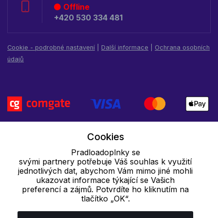
Offline
+420 530 334 481
Cookie - podrobné nastavení
|
Další informace
|
Ochrana osobních
údajů
Cookies
Pradloadoplnky se
svými partnery potřebuje Váš souhlas k využití
jednotlivých dat, abychom Vám mimo jiné mohli
ukazovat informace týkající se Vašich
preferencí a zájmů. Potvrdíte ho kliknutím na
tlačítko „OK“.