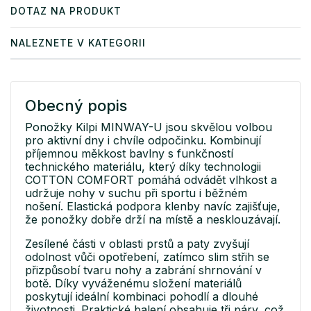
DOTAZ NA PRODUKT
NALEZNETE V KATEGORII
Obecný popis
Ponožky Kilpi MINWAY-U jsou skvělou volbou
pro aktivní dny i chvíle odpočinku. Kombinují
příjemnou měkkost bavlny s funkčností
technického materiálu, který díky technologii
COTTON COMFORT pomáhá odvádět vlhkost a
udržuje nohy v suchu při sportu i běžném
nošení. Elastická podpora klenby navíc zajišťuje,
že ponožky dobře drží na místě a nesklouzávají.
Zesílené části v oblasti prstů a paty zvyšují
odolnost vůči opotřebení, zatímco slim střih se
přizpůsobí tvaru nohy a zabrání shrnování v
botě. Díky vyváženému složení materiálů
poskytují ideální kombinaci pohodlí a dlouhé
životnosti. Praktické balení obsahuje tři páry, což