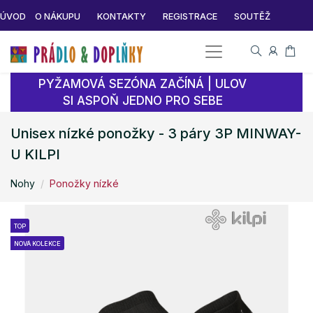
ÚVOD
O NÁKUPU
KONTAKTY
REGISTRACE
SOUTĚŽ
PYŽAMOVÁ SEZÓNA ZAČÍNÁ | ULOV
SI ASPOŇ JEDNO PRO SEBE
Unisex nízké ponožky - 3 páry 3P MINWAY-
U KILPI
Nohy
Ponožky nízké
TOP
NOVÁ KOLEKCE