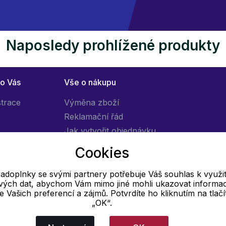
Naposledy prohlížené produkty
ro Vás
Vše o nákupu
strace
Výměna zboží
Reklamační řád
Jak vytvořit objednávku
Obchodní podmínky
Cookies
Doprava
adoplnky se svými partnery potřebuje Váš souhlas k využit
livých dat, abychom Vám mimo jiné mohli ukazovat informa
E-mail
 se Vašich preferencí a zájmů. Potvrdíte ho kliknutím na tlačí
„OK“.
Online
info@pradloadoplnky.cz