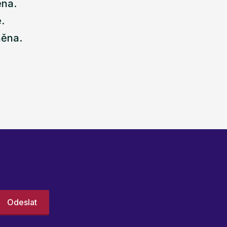
ena.
.
něna.