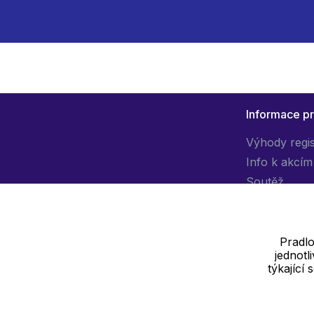
Informace p
Výhody regi
Info k akcím
Soutěž
Pradlo
jednot
Dodavatel
týkající
SOLEDO, s.r.o. IČ: 29298679
Nové sady 988/2, 60200 Brno