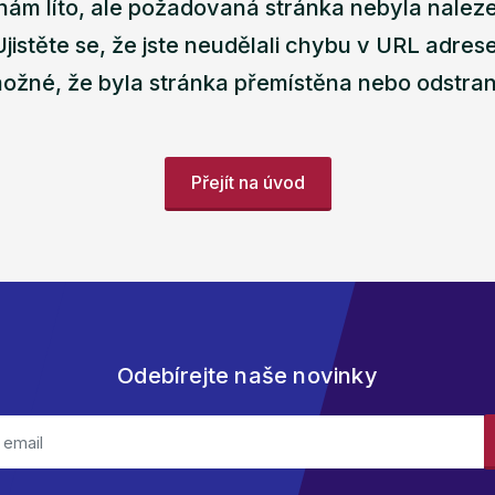
nám líto, ale požadovaná stránka nebyla nalez
Ujistěte se, že jste neudělali chybu v URL adrese
ožné, že byla stránka přemístěna nebo odstra
Přejít na úvod
Odebírejte naše novinky