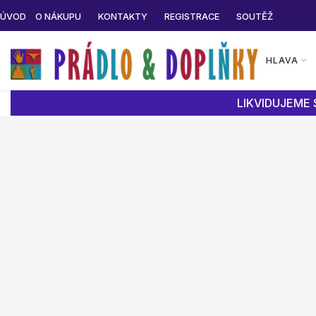
ÚVOD
O NÁKUPU
KONTAKTY
REGISTRACE
SOUTĚŽ
HLAVA
LIKVIDUJEME 