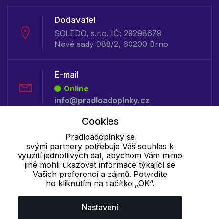
Dodavatel
SOLEDO, s.r.o. IČ: 29298679
Nové sady 988/2, 60200 Brno
E-mail
Online
info@pradloadoplnky.cz
Cookies
Telefon :
Pradloadoplnky se
Offline
svými partnery potřebuje Váš souhlas k
+420 530 334 481
využití jednotlivých dat, abychom Vám mimo
jiné mohli ukazovat informace týkající se
Vašich preferencí a zájmů. Potvrdíte
ho kliknutím na tlačítko „OK“.
Cookie - podrobné nastavení
|
Další informace
|
Ochrana osobních
údajů
Nastavení