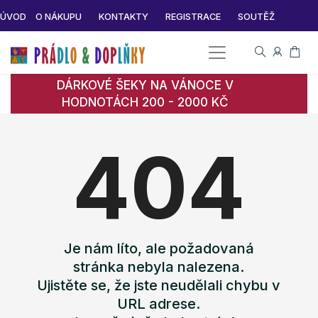
ÚVOD
O NÁKUPU
KONTAKTY
REGISTRACE
SOUTĚŽ
DÁRKOVÉ ŠEKY NA VÁNOCE V
HODNOTÁCH 200 - 2000 KČ
404
Je nám líto, ale požadovaná
stránka nebyla nalezena.
Ujistěte se, že jste neudělali chybu v
URL adrese.