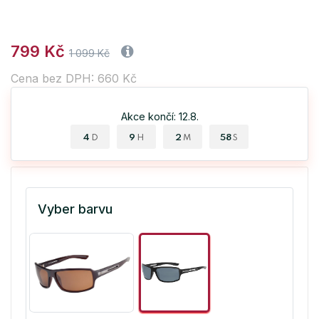
799 Kč
1 099 Kč
Cena bez DPH: 660 Kč
Akce končí: 12.8.
4
9
2
57
D
H
M
S
Vyber barvu