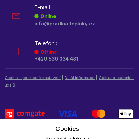
E-mail
Online
info@pradloadoplnky.cz
Telefon :
Offline
+420 530 334 481
Cookie - podrobné nastavení
|
Další informace
|
Ochrana osobních
údajů
Cookies
Pradloadoplnky se