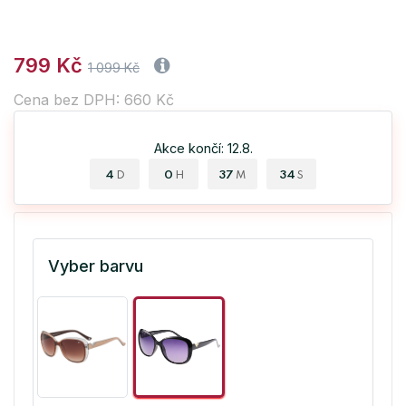
799 Kč
1 099 Kč
Cena bez DPH: 660 Kč
Akce končí: 12.8.
4
0
37
34
D
H
M
S
Vyber barvu