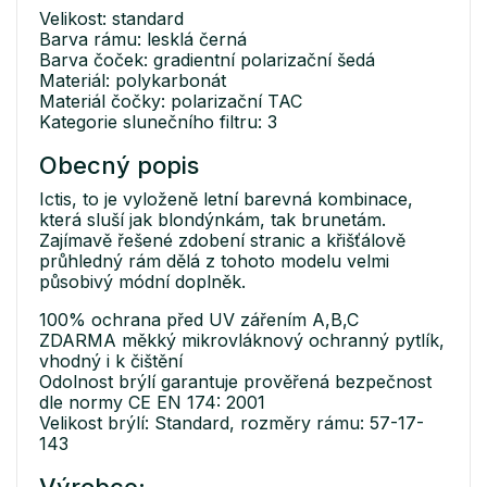
Velikost: standard
Barva rámu: lesklá černá
Barva čoček: gradientní polarizační šedá
Materiál: polykarbonát
Materiál čočky: polarizační TAC
Kategorie slunečního filtru: 3
Obecný popis
Ictis, to je vyloženě letní barevná kombinace,
která sluší jak blondýnkám, tak brunetám.
Zajímavě řešené zdobení stranic a křišťálově
průhledný rám dělá z tohoto modelu velmi
působivý módní doplněk.
100% ochrana před UV zářením A,B,C
ZDARMA měkký mikrovláknový ochranný pytlík,
vhodný i k čištění
Odolnost brýlí garantuje prověřená bezpečnost
dle normy CE EN 174: 2001
Velikost brýlí: Standard, rozměry rámu: 57-17-
143