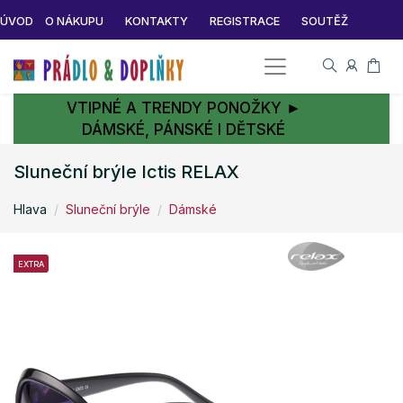
ÚVOD
O NÁKUPU
KONTAKTY
REGISTRACE
SOUTĚŽ
VTIPNÉ A TRENDY PONOŽKY ►
DÁMSKÉ, PÁNSKÉ I DĚTSKÉ
Sluneční brýle Ictis RELAX
Hlava
Sluneční brýle
Dámské
EXTRA