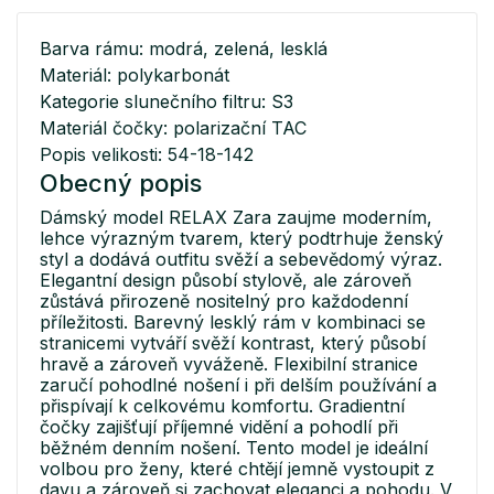
Barva rámu: modrá, zelená, lesklá
Materiál: polykarbonát
Kategorie slunečního filtru: S3
Materiál čočky: polarizační TAC
Popis velikosti: 54-18-142
Obecný popis
Dámský model RELAX Zara zaujme moderním,
lehce výrazným tvarem, který podtrhuje ženský
styl a dodává outfitu svěží a sebevědomý výraz.
Elegantní design působí stylově, ale zároveň
zůstává přirozeně nositelný pro každodenní
příležitosti. Barevný lesklý rám v kombinaci se
stranicemi vytváří svěží kontrast, který působí
hravě a zároveň vyváženě. Flexibilní stranice
zaručí pohodlné nošení i při delším používání a
přispívají k celkovému komfortu. Gradientní
čočky zajišťují příjemné vidění a pohodlí při
běžném denním nošení. Tento model je ideální
volbou pro ženy, které chtějí jemně vystoupit z
davu a zároveň si zachovat eleganci a pohodu. V