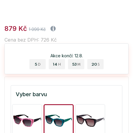
879 Kč
1 099 Kč
Cena bez DPH: 726 Kč
Akce končí: 12.8.
5
14
53
20
D
H
M
S
Vyber barvu