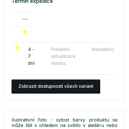
Termín expedice
---
4 -
Poslední
Nezadáno
7
aktualizace
dní
skladu:
Zobrazit dostupnosti všech variant
Ilustrativní foto - sytost barvy produktu se
může lišit s ohledem na světlo v ateliéru nebo