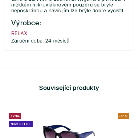
měkkém mikrovláknovém pouzdru se brýle
nepoškrábou a navíc jím lze brýle dobře vyčistit.
Výrobce:
RELAX
Záruční doba: 24 měsíců
Související produkty
EXTRA
-20%
NOVÁ KOLEKCE