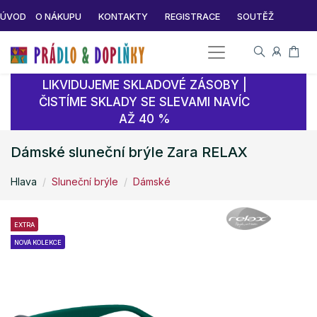
ÚVOD
O NÁKUPU
KONTAKTY
REGISTRACE
SOUTĚŽ
LIKVIDUJEME SKLADOVÉ ZÁSOBY |
ČISTÍME SKLADY SE SLEVAMI NAVÍC
AŽ 40 %
Dámské sluneční brýle Zara RELAX
Hlava
Sluneční brýle
Dámské
EXTRA
NOVÁ KOLEKCE