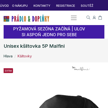
ÚVOD
O NÁKUPU
KONTAKTY
REGISTRACE
SOUTĚŽ
PYŽAMOVÁ SEZÓNA ZAČÍNÁ | ULOV
SI ASPOŇ JEDNO PRO SEBE
Unisex kšiltovka 5P Malfini
Hlava
Kšiltovky
EXTRA