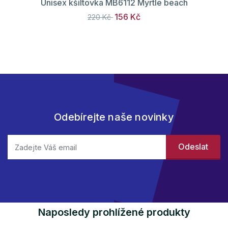
Unisex kšiltovka MB6112 Myrtle beach
156 Kč
220 Kč
Odebírejte naše novinky
Naposledy prohlížené produkty