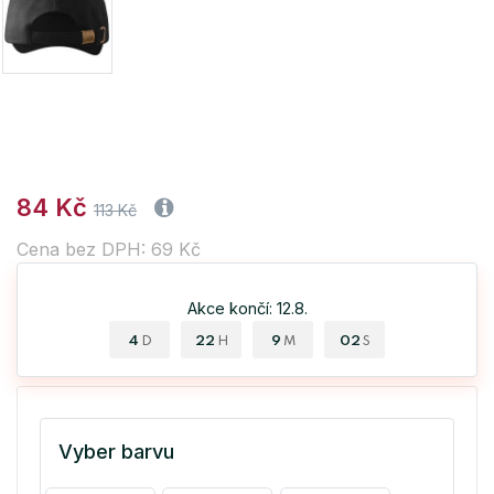
84 Kč
113 Kč
Cena bez DPH: 69 Kč
Akce končí: 12.8.
4
22
9
01
D
H
M
S
Vyber barvu