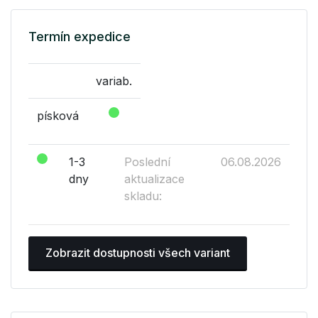
Termín expedice
variab.
písková
1-3
Poslední
06.08.2026
dny
aktualizace
skladu:
Zobrazit dostupnosti všech variant