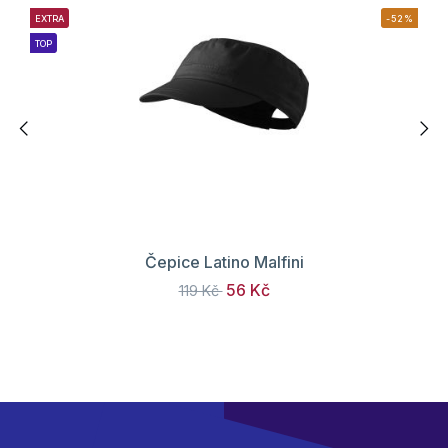
EXTRA
-52%
TOP
Čepice Latino Malfini
56 Kč
119 Kč