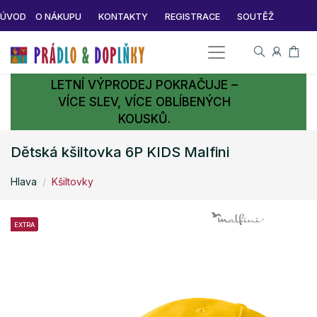
ÚVOD
O NÁKUPU
KONTAKTY
REGISTRACE
SOUTĚŽ
LETNÍ VÝPRODEJ POKRAČUJE –
VÍCE SLEV, VÍCE OBLÍBENÝCH
KOUSKŮ.
Dětská kšiltovka 6P KIDS Malfini
Hlava
Kšiltovky
EXTRA