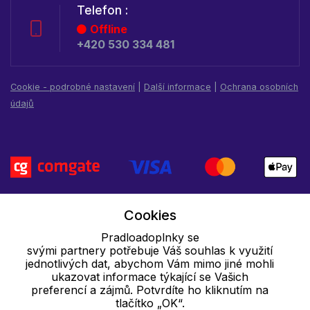
Telefon :
Offline
+420 530 334 481
Cookie - podrobné nastavení
|
Další informace
|
Ochrana osobních
údajů
Cookies
Pradloadoplnky se
svými partnery potřebuje Váš souhlas k využití
jednotlivých dat, abychom Vám mimo jiné mohli
ukazovat informace týkající se Vašich
preferencí a zájmů. Potvrdíte ho kliknutím na
tlačítko „OK“.