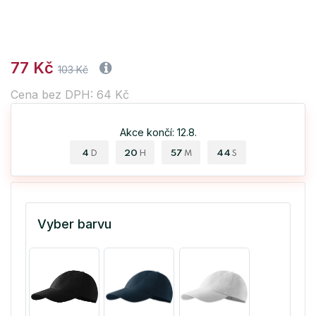
77 Kč
103 Kč
Cena bez DPH: 64 Kč
Akce končí: 12.8.
4
20
57
44
D
H
M
S
Vyber barvu