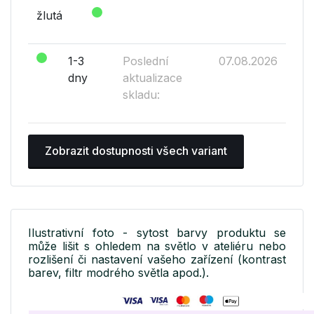
žlutá
1-3
Poslední
07.08.2026
dny
aktualizace
skladu:
Zobrazit dostupnosti všech variant
Ilustrativní foto - sytost barvy produktu se
může lišit s ohledem na světlo v ateliéru nebo
rozlišení či nastavení vašeho zařízení (kontrast
barev, filtr modrého světla apod.).