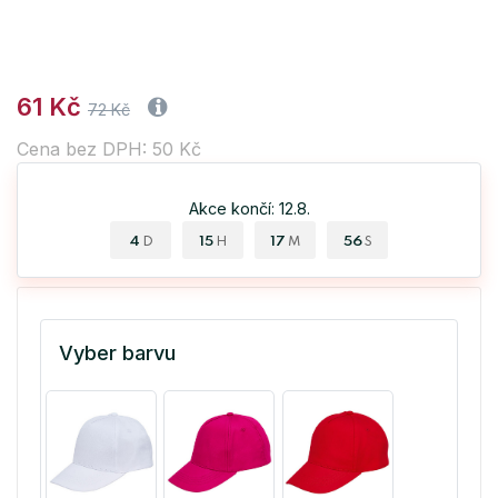
61 Kč
72 Kč
Cena bez DPH: 50 Kč
Akce končí: 12.8.
4
15
17
56
D
H
M
S
Vyber barvu