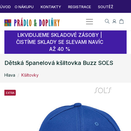
ÚVOD
O NÁKUPU
KONTAKTY
REGISTRACE
SOUTĚŽ
LIKVIDUJEME SKLADOVÉ ZÁSOBY |
ČISTÍME SKLADY SE SLEVAMI NAVÍC
AŽ 40 %
Dětská 5panelová kšiltovka Buzz SOĽS
Hlava
Kšiltovky
EXTRA