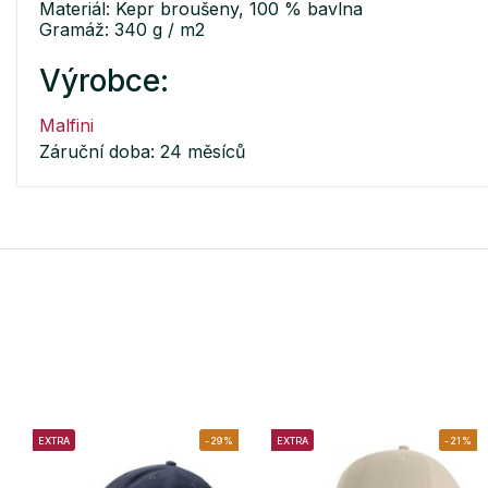
Materiál: Kepr broušeny, 100 % bavlna
Gramáž: 340 g / m2
Výrobce:
Malfini
Záruční doba: 24 měsíců
EXTRA
-29%
EXTRA
-21%