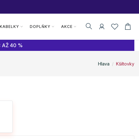
 KABELKY
DOPLŇKY
AKCE
 AŽ 40 %
Hlava
Kšiltovky