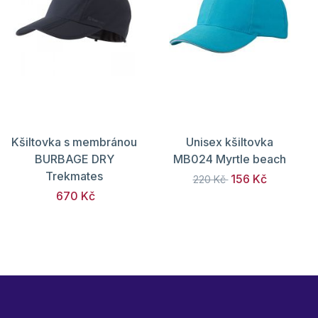
Kšiltovka s membránou
Unisex kšiltovka
BURBAGE DRY
MB024 Myrtle beach
Trekmates
156 Kč
220 Kč
670 Kč