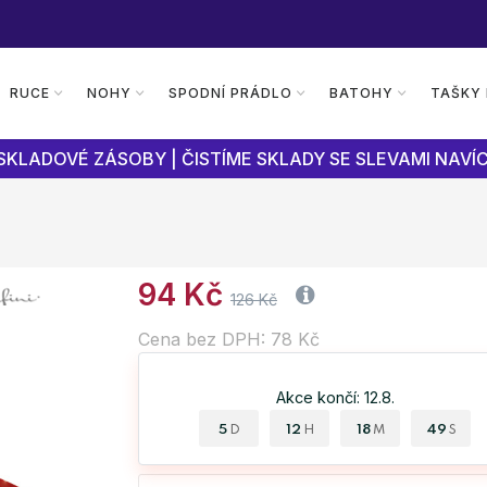
RUCE
NOHY
SPODNÍ PRÁDLO
BATOHY
TAŠKY
SKLADOVÉ ZÁSOBY | ČISTÍME SKLADY SE SLEVAMI NAVÍC
94 Kč
126 Kč
Cena bez DPH: 78 Kč
Akce končí: 12.8.
5
12
18
48
D
H
M
S