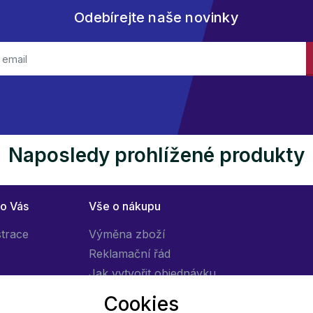
Odebírejte naše novinky
Naposledy prohlížené produkty
ro Vás
Vše o nákupu
strace
Výměna zboží
Reklamační řád
Jak vytvořit objednávku
Obchodní podmínky
Cookies
Doprava