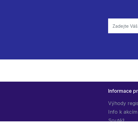
Informace p
Výhody regi
Info k akcím
Soutěž