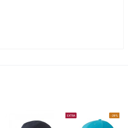
EXTRA
-29%