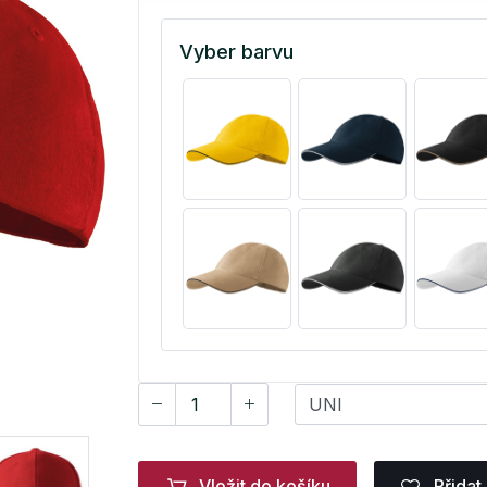
Vyber barvu
Vložit do košíku
Přidat