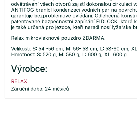
odvětrávání všech otvorů zajistí dokonalou cirkul
ANTIFOG bránící kondenzaci vodních par na povrchu 
garantuje bezproblémové ovládání. Odlehčená konstr
patentované bezpečnostní zapínání FIDLOCK, které k
je také určená pro jezdce, kteří neradi nosí lyžařské b
Relax mikrovláknové pouzdro ZDARMA.
Velikosti: S: 54 -56 cm, M: 56- 58 cm, L: 58-60 cm, X
Hmotnost: S: 520 g, M: 580 g, L: 600 g, XL: 600 g
Výrobce:
RELAX
Záruční doba: 24 měsíců