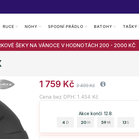
RUCE
NOHY
SPODNÍ PRÁDLO
BATOHY
TAŠKY
RKOVÉ ŠEKY NA VÁNOCE V HODNOTÁCH 200 - 2000 KČ
X
1 759 Kč
3 499 Kč
Cena bez DPH: 1 454 Kč
Akce končí: 12.8.
4
20
59
12
D
H
M
S