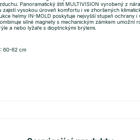
aci vzduchu. Panoramatický štít MULTIVISION vyrobený z 
zajistí vysokou úroveň komfortu i ve zhoršených klimatic
ukce helmy IN-MOLD poskytuje nejvyšší stupeň ochrany i 
ombinuje silné magnety s mechanickým zámkem umožní roz
rýle a nebo lyžaře s dioptrickými brýlemi.
L: 60-62 cm