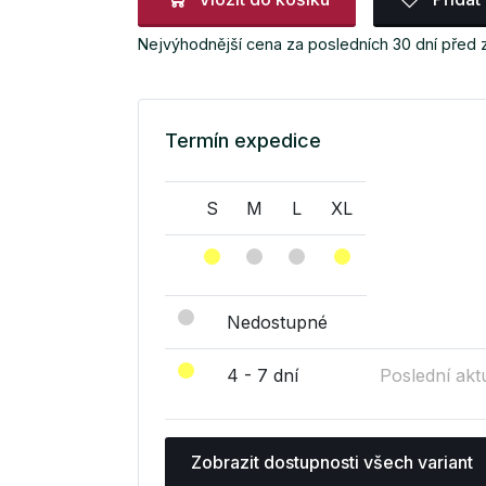
Nejvýhodnější cena za posledních 30 dní před 
Termín expedice
S
M
L
XL
Nedostupné
4 - 7 dní
Poslední akt
Zobrazit dostupnosti všech variant