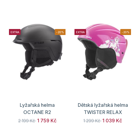
EXTRA
-20%
EXTRA
-20%
Lyžařská helma
Dětská lyžařská helma
OCTANE R2
TWISTER RELAX
1 759 Kč
1 039 Kč
2 199 Kč
1 299 Kč