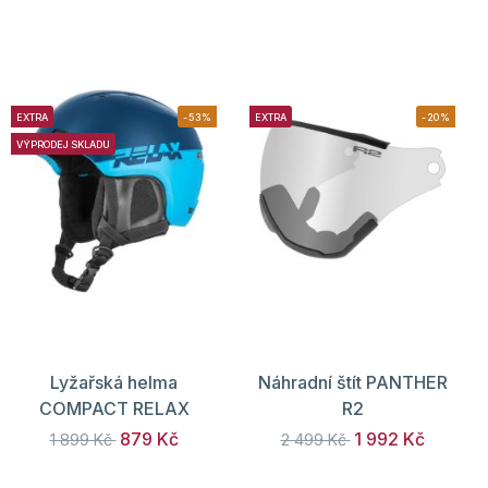
EXTRA
-53%
EXTRA
-20%
VÝPRODEJ SKLADU
Lyžařská helma
Náhradní štít PANTHER
COMPACT RELAX
R2
879 Kč
1 992 Kč
1 899 Kč
2 499 Kč