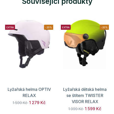
Související produkty
EXTRA
-20%
EXTRA
-20%
Lyžařská helma OPTIV
Lyžařská dětská helma
RELAX
se štítem TWISTER
VISOR RELAX
1 279 Kč
1 599 Kč
1 599 Kč
1 999 Kč