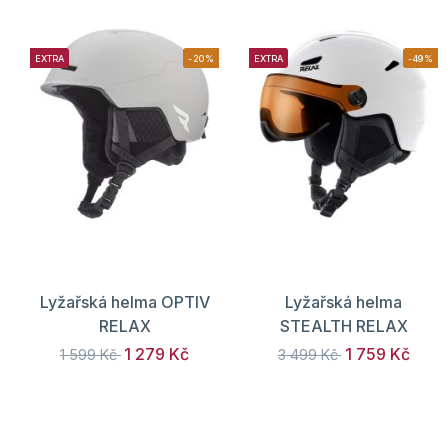
EXTRA
-20%
EXTRA
-49%
Lyžařská helma OPTIV
Lyžařská helma
RELAX
STEALTH RELAX
1 279 Kč
1 759 Kč
1 599 Kč
3 499 Kč