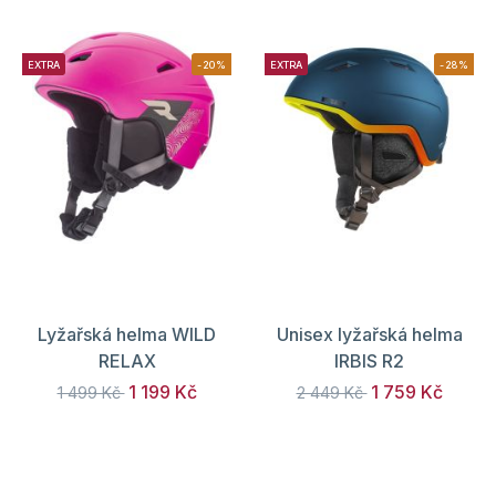
EXTRA
-20%
EXTRA
-28%
Lyžařská helma WILD
Unisex lyžařská helma
RELAX
IRBIS R2
1 199 Kč
1 759 Kč
1 499 Kč
2 449 Kč