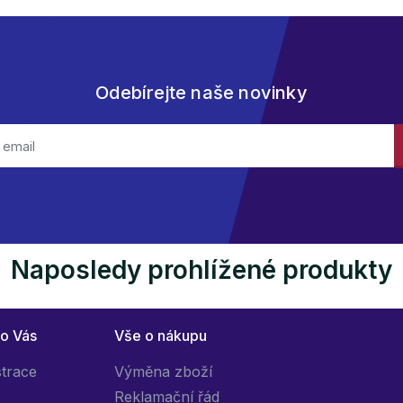
Odebírejte naše novinky
Naposledy prohlížené produkty
ro Vás
Vše o nákupu
strace
Výměna zboží
Reklamační řád