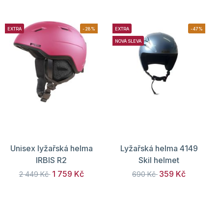
EXTRA
-28%
EXTRA
-47%
NOVÁ SLEVA
Unisex lyžařská helma
Lyžařská helma 4149
IRBIS R2
Skil helmet
1 759 Kč
359 Kč
2 449 Kč
690 Kč