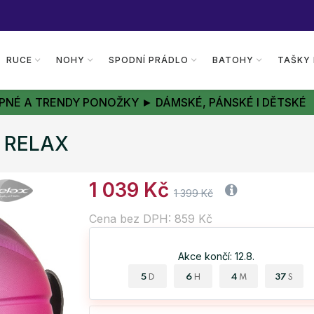
RUCE
NOHY
SPODNÍ PRÁDLO
BATOHY
TAŠKY
PNÉ A TRENDY PONOŽKY ► DÁMSKÉ, PÁNSKÉ I DĚTSKÉ
R RELAX
1 039 Kč
1 399 Kč
Cena bez DPH: 859 Kč
Akce končí: 12.8.
5
6
4
36
D
H
M
S