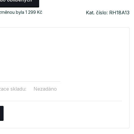
změnou byla 1 299 Kč
Kat. číslo: RH18A13
zace skladu:
Nezadáno