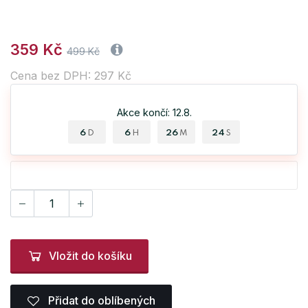
359 Kč
499 Kč
Cena bez DPH: 297 Kč
Akce končí: 12.8.
6
6
26
24
D
H
M
S
Vložit do košíku
Přidat do oblíbených