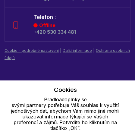
Telefon :
Offline
+420 530 334 481
Cookie - podrobné nastavení
|
Další informace
|
Ochrana osobních
údajů
Cookies
Pradloadoplnky se
svými partnery potřebuje Váš souhlas k využití
jednotlivých dat, abychom Vám mimo jiné mohli
ukazovat informace týkající se Vašich
preferencí a zájmů. Potvrdíte ho kliknutím na
tlačítko „OK“.