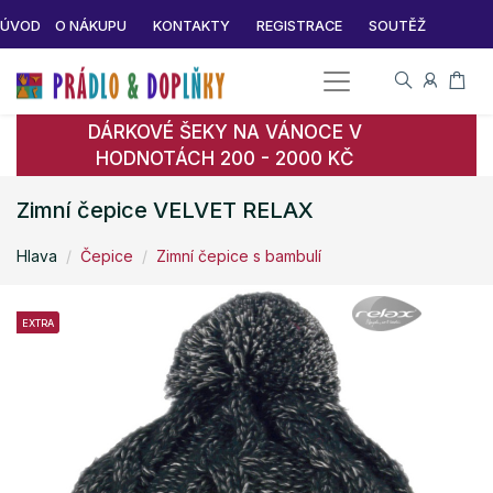
ÚVOD
O NÁKUPU
KONTAKTY
REGISTRACE
SOUTĚŽ
DÁRKOVÉ ŠEKY NA VÁNOCE V
HODNOTÁCH 200 - 2000 KČ
Zimní čepice VELVET RELAX
Hlava
Čepice
Zimní čepice s bambulí
EXTRA