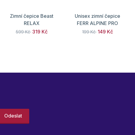
Zimní čepice Beast
Unisex zimní čepice
RELAX
FERR ALPINE PRO
319 Kč
149 Kč
599 Kč
199 Kč