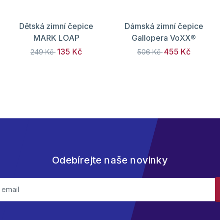
Dětská zimní čepice
Dámská zimní čepice
MARK LOAP
Gallopera VoXX®
135 Kč
455 Kč
249 Kč
506 Kč
Odebírejte naše novinky