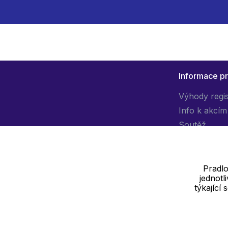
Informace p
Výhody regi
Info k akcím
Soutěž
Pradlo
jednot
Dodavatel
týkající
SOLEDO, s.r.o. IČ: 29298679
Nové sady 988/2, 60200 Brno