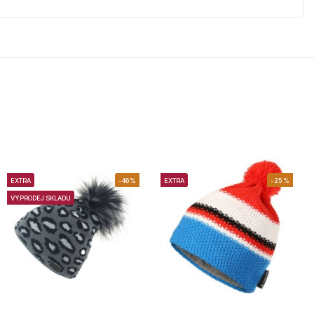
EXTRA
-46%
EXTRA
-25%
VÝPRODEJ SKLADU