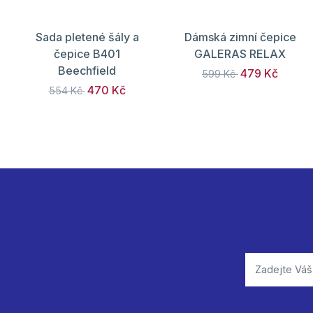
Sada pletené šály a
Dámská zimní čepice
čepice B401
GALERAS RELAX
Beechfield
479 Kč
599 Kč
470 Kč
554 Kč