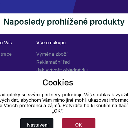
Naposledy prohlížené produkty
ro Vás
Vše o nákupu
strace
Výměna zboží
Reklamační řád
Jak vytvořit objednávku
Obchodní podmínky
Cookies
Doprava
adoplnky se svými partnery potřebuje Váš souhlas k využit
livých dat, abychom Vám mimo jiné mohli ukazovat informa
E-mail
 se Vašich preferencí a zájmů. Potvrdíte ho kliknutím na tlačí
„OK“.
Online
info@pradloadoplnky.cz
Nastavení
OK