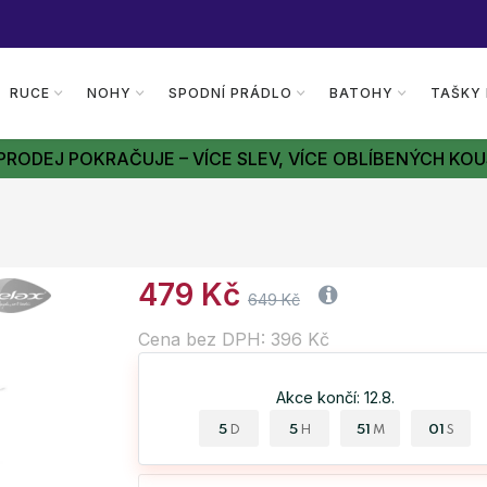
RUCE
NOHY
SPODNÍ PRÁDLO
BATOHY
TAŠKY
PRODEJ POKRAČUJE – VÍCE SLEV, VÍCE OBLÍBENÝCH KOU
479 Kč
649 Kč
Cena bez DPH: 396 Kč
Akce končí: 12.8.
5
5
51
00
D
H
M
S