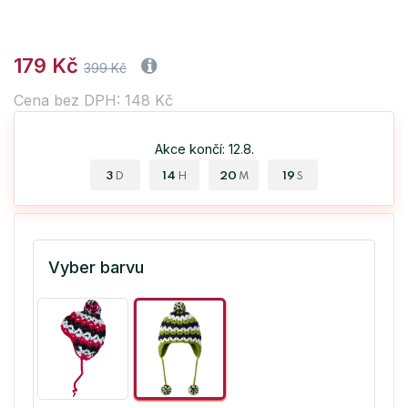
179 Kč
399 Kč
Cena bez DPH: 148 Kč
Akce končí: 12.8.
3
14
20
19
D
H
M
S
Vyber barvu