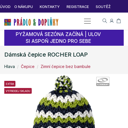
ÚVOD
O NÁKUPU
KONTAKTY
REGISTRACE
SOUTĚŽ
PYŽAMOVÁ SEZÓNA ZAČÍNÁ | ULOV
SI ASPOŇ JEDNO PRO SEBE
Dámská čepice ROCHER LOAP
Hlava
Čepice
Zimní čepice bez bambule
EXTRA
VÝPRODEJ SKLADU