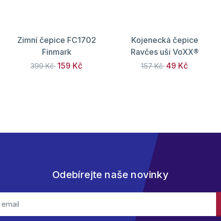
Zimní čepice FC1702
Kojenecká čepice
Finmark
Ravčes uši VoXX®
159 Kč
49 Kč
399 Kč
157 Kč
Odebírejte naše novinky