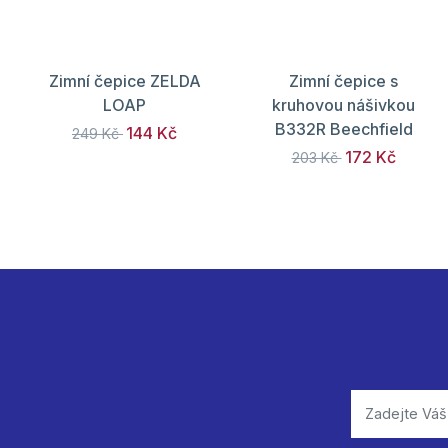
Zimní čepice ZELDA
Zimní čepice s
LOAP
kruhovou nášivkou
B332R Beechfield
144 Kč
249 Kč
172 Kč
203 Kč