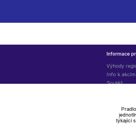
Informace p
Výhody regi
Info k akcím
Soutěž
Pradlo
jednot
Dodavatel
týkající
SOLEDO, s.r.o. IČ: 29298679
Nové sady 988/2, 60200 Brno