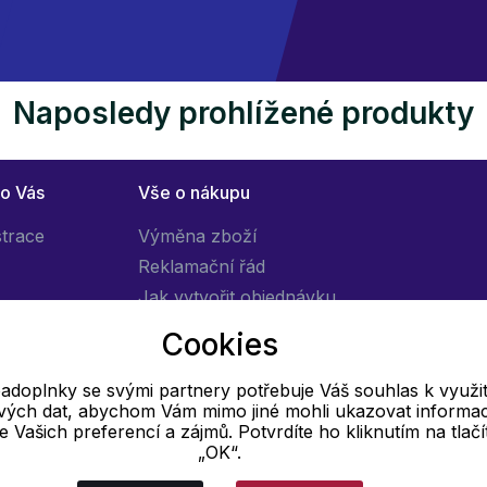
Naposledy prohlížené produkty
ro Vás
Vše o nákupu
strace
Výměna zboží
Reklamační řád
Jak vytvořit objednávku
Obchodní podmínky
Cookies
Doprava
adoplnky se svými partnery potřebuje Váš souhlas k využit
livých dat, abychom Vám mimo jiné mohli ukazovat informa
E-mail
 se Vašich preferencí a zájmů. Potvrdíte ho kliknutím na tlačí
„OK“.
Online
info@pradloadoplnky.cz