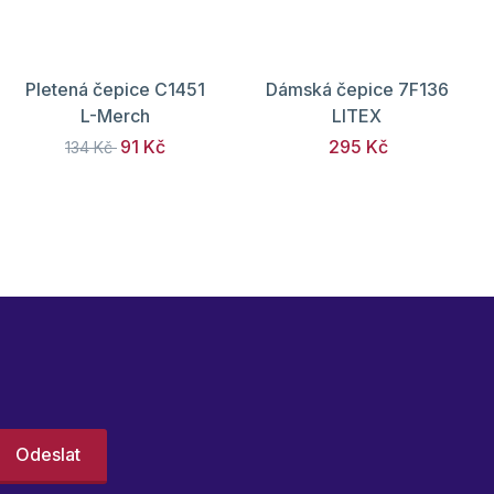
Pletená čepice C1451
Dámská čepice 7F136
L-Merch
LITEX
91 Kč
295 Kč
134 Kč