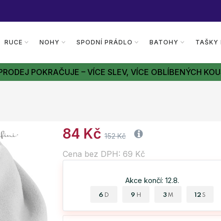
RUCE
NOHY
SPODNÍ PRÁDLO
BATOHY
TAŠKY
PRODEJ POKRAČUJE – VÍCE SLEV, VÍCE OBLÍBENÝCH KOU
84 Kč
152 Kč
Cena bez DPH: 69 Kč
Akce končí: 12.8.
6
9
3
11
D
H
M
S