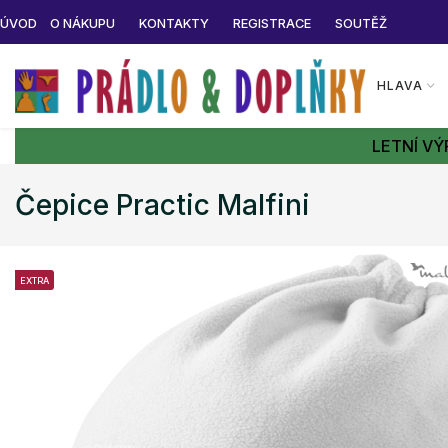
ÚVOD
O NÁKUPU
KONTAKTY
REGISTRACE
SOUTĚŽ
HLAVA
LETNÍ VÝ
Čepice Practic Malfini
EXTRA