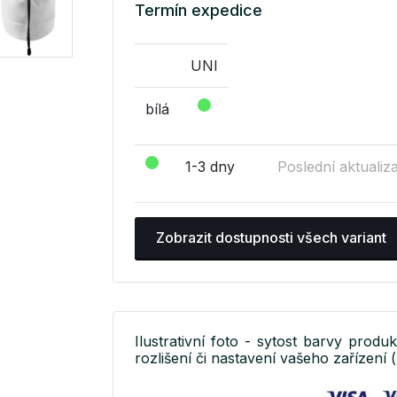
Termín expedice
UNI
bílá
1-3 dny
Poslední aktualiz
Zobrazit dostupnosti všech variant
Ilustrativní foto - sytost barvy produ
rozlišení či nastavení vašeho zařízení (